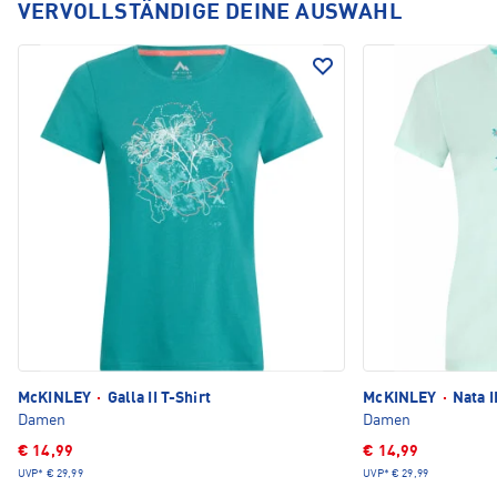
VERVOLLSTÄNDIGE DEINE AUSWAHL
McKINLEY
·
Galla II T-Shirt
McKINLEY
·
Nata I
Damen
Damen
€ 14,99
€ 14,99
UVP*
€ 29,99
UVP*
€ 29,99