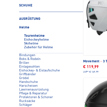
SCHUHE
AUSRÜSTUNG
Helme
Tourenhelme
Eishockeyhelme
Skihelme
Zubehör für Helme
Bindungen
Bobs & Rodeln
Movement
·
3 
Brillen
Einlagesohlen
€ 119,99
Eishockey- & Eislaufschuhe
UVP*
€ 169,99
Griffbänder
Grödel
Handschuhe
Harscheisen
Lawinenausrüstung
Pflege & Reparatur
Protektoren & Schoner
Rucksäcke
Schläger