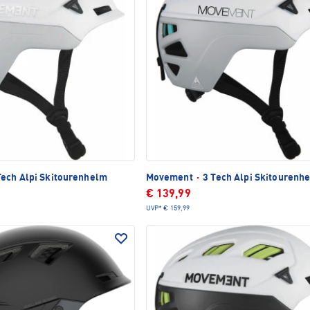
Tech Alpi Skitourenhelm
Movement
·
3 Tech Alpi Skitourenh
€ 139,99
UVP*
€ 159,99