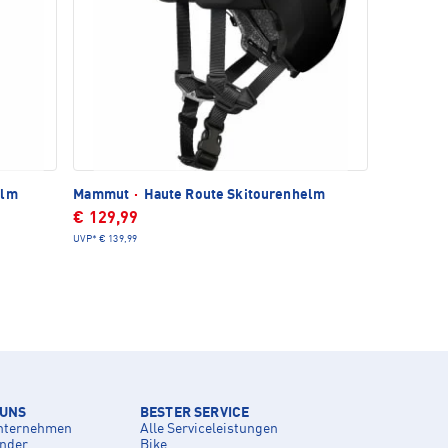
elm
Mammut
·
Haute Route Skitourenhelm
€ 129,99
UVP*
€ 139,99
 UNS
BESTER SERVICE
nternehmen
Alle Serviceleistungen
inder
Bike