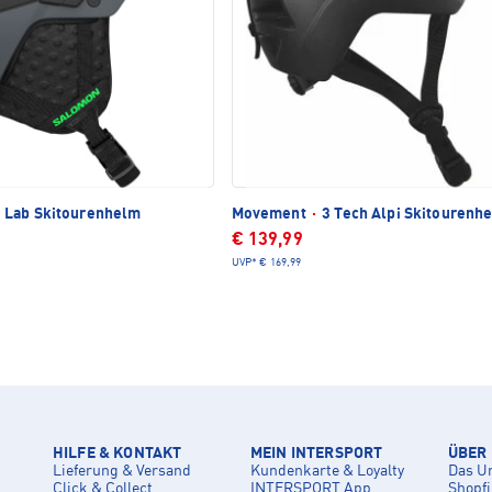
Lab Skitourenhelm
Movement
·
3 Tech Alpi Skitourenh
€ 139,99
UVP*
€ 169,99
HILFE & KONTAKT
MEIN INTERSPORT
ÜBER
Lieferung & Versand
Kundenkarte & Loyalty
Das U
Click & Collect
INTERSPORT App
Shopf