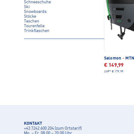
Schneeschuhe
Ski
Snowboards
Stöcke
Taschen
Tourenfelle
Trinkflaschen
Salomon
·
MTN 
€ 149,99
UVP*
€ 179,99
KONTAKT
+43 7242 600 204 (zum Ortstarif)
Mo. – Fr. 08:00 – 20:00 Uhr