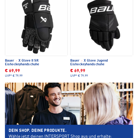
Bauer
·
X Glove II SR
Bauer
·
X Glove Jugend
Eishockeyhandschuhe
Eishockeyhandschuhe
€ 69,99
€ 69,99
UVP*
€ 79,99
UVP*
€ 79,99
DEIN SHOP. DEINE PRODUKTE.
Wähle jetzt deinen INTERSPORT Shop aus und erhalte: