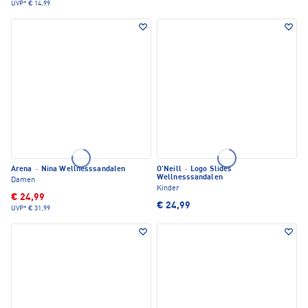
UVP*
€ 14,99
Arena
·
Nina Wellnesssandalen
O'Neill
·
Logo Slides
Wellnesssandalen
Damen
Kinder
€ 24,99
€ 24,99
UVP*
€ 31,99