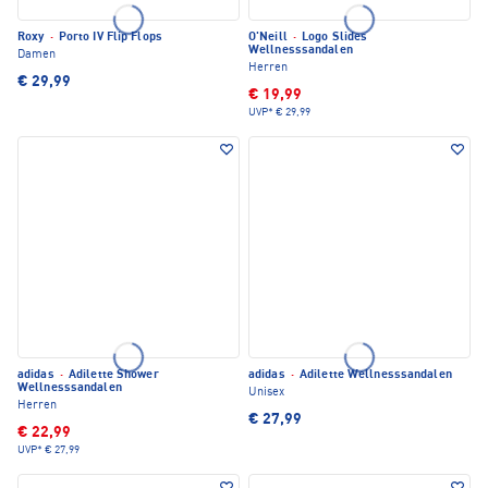
Roxy
·
Porto IV Flip Flops
O'Neill
·
Logo Slides
Wellnesssandalen
Damen
Herren
€ 29,99
€ 19,99
UVP*
€ 29,99
adidas
·
Adilette Shower
adidas
·
Adilette Wellnesssandalen
Wellnesssandalen
Unisex
Herren
€ 27,99
€ 22,99
UVP*
€ 27,99