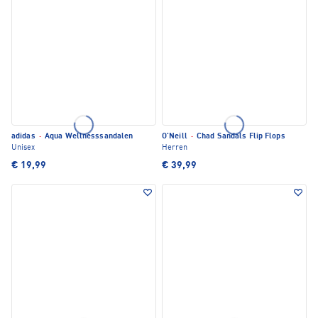
adidas
·
Aqua Wellnesssandalen
O'Neill
·
Chad Sandals Flip Flops
Unisex
Herren
€ 19,99
€ 39,99