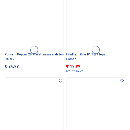
Puma
·
Popcat 20 H Wellnesssandalen
Firefly
·
Kira IV Flip Flops
Unisex
Damen
€ 24,99
€ 19,99
UVP*
€ 24,99