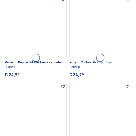
Puma
·
Popcat 20 Wellnesssandalen
Roxy
·
Colbee Hi Flip Flops
Unisex
Damen
€ 24,99
€ 34,99