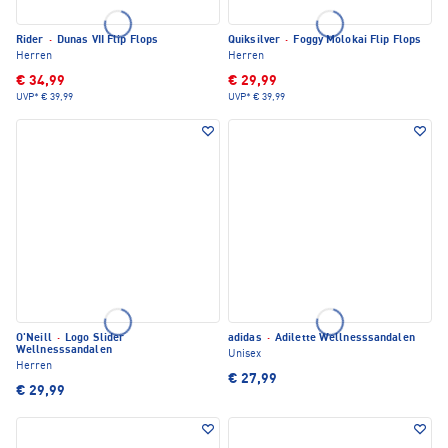
Rider
·
Dunas VII Flip Flops
Quiksilver
·
Foggy Molokai Flip Flops
Herren
Herren
€ 34,99
€ 29,99
UVP*
€ 39,99
UVP*
€ 39,99
O'Neill
·
Logo Slider
adidas
·
Adilette Wellnesssandalen
Wellnesssandalen
Unisex
Herren
€ 27,99
€ 29,99