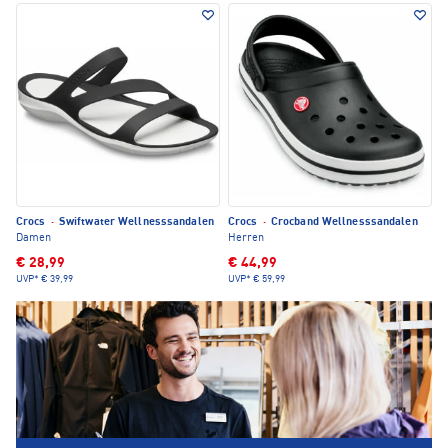
Crocs
·
Swiftwater Wellnesssandalen
Crocs
·
Crocband Wellnesssandalen
Damen
Herren
€ 28,99
€ 44,99
UVP*
€ 39,99
UVP*
€ 59,99