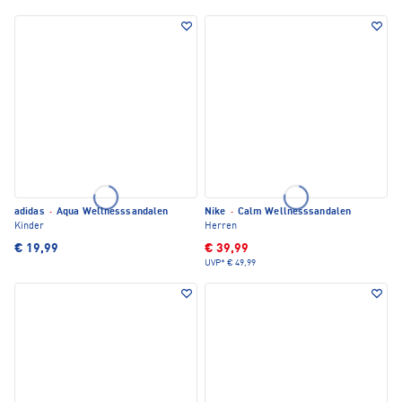
adidas
·
Aqua Wellnesssandalen
Nike
·
Calm Wellnesssandalen
Kinder
Herren
€ 19,99
€ 39,99
UVP*
€ 49,99