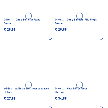
O'Neill
·
Ditsy Sun Flip Flops
O'Neill
·
Ditsy Sandals Flip Flops
Damen
Damen
€ 29,99
€ 29,99
adidas
·
Adilette Wellnesssandalen
O'Neill
·
Koosh Flip Flops
Unisex
Herren
€ 27,99
€ 34,99