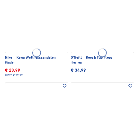
Nike
·
Kawa Wellnesssandalen
O'Neill
·
Koosh Flip Flops
Kinder
Herren
€ 23,99
€ 34,99
UVP*
€ 29,99