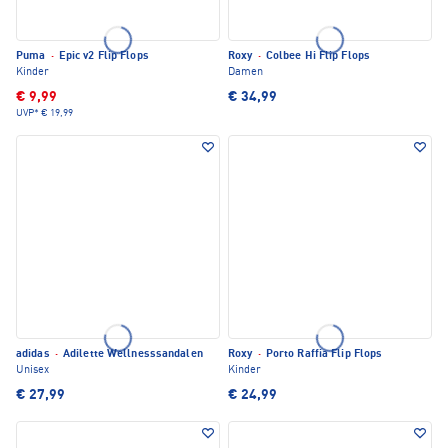
Puma
·
Epic v2 Flip Flops
Roxy
·
Colbee Hi Flip Flops
Kinder
Damen
€ 9,99
€ 34,99
UVP*
€ 19,99
adidas
·
Adilette Wellnesssandalen
Roxy
·
Porto Raffia Flip Flops
Unisex
Kinder
€ 27,99
€ 24,99