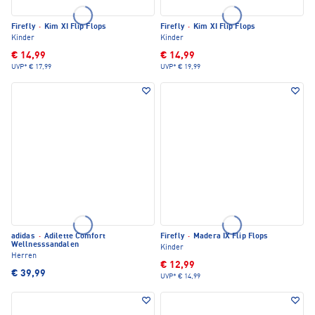
Firefly
·
Kim XI Flip Flops
Firefly
·
Kim XI Flip Flops
Kinder
Kinder
€ 14,99
€ 14,99
UVP*
€ 17,99
UVP*
€ 19,99
adidas
·
Adilette Comfort
Firefly
·
Madera IX Flip Flops
Wellnesssandalen
Kinder
Herren
€ 12,99
€ 39,99
UVP*
€ 14,99