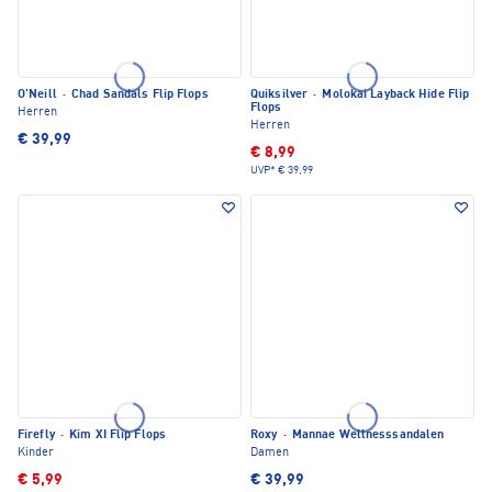
O'Neill
·
Chad Sandals Flip Flops
Quiksilver
·
Molokai Layback Hide Flip
Flops
Herren
Herren
€ 39,99
€ 8,99
UVP*
€ 39,99
Firefly
·
Kim XI Flip Flops
Roxy
·
Mannae Wellnesssandalen
Kinder
Damen
€ 5,99
€ 39,99