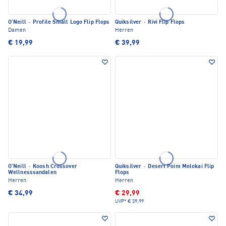
O'Neill
·
Profile Small Logo Flip Flops
Quiksilver
·
Rivi Flip Flops
Damen
Herren
€ 19,99
€ 39,99
O'Neill
·
Koosh Crossover
Quiksilver
·
Desert Point Molokai Flip
Wellnesssandalen
Flops
Herren
Herren
€ 34,99
€ 29,99
UVP*
€ 39,99