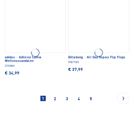
adidas
·
Adilette Lumia
Billabong
·
All Day Impact Flip Flops
Wellnesssandalen
Herren
Unisex
€ 37,99
€ 34,99
1
2
3
4
5