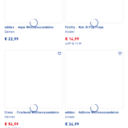
adidas
·
Aqua Wellnesssandalen
Firefly
·
Kim XI Flip Flops
Damen
Kinder
€ 22,99
€ 14,99
UVP*
€ 17,99
Crocs
·
Crocband Wellnesssandalen
adidas
·
Adilette Wellnesssandalen
Herren
Unisex
€ 54,99
€ 24,99