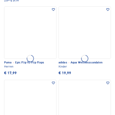
UVP*
€ 59,99
Puma
·
Epic Flip V3 Flip Flops
adidas
·
Aqua Wellnesssandalen
Herren
Kinder
€ 17,99
€ 19,99