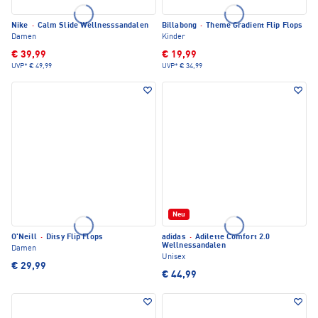
Nike
·
Calm Slide Wellnesssandalen
Billabong
·
Theme Gradient Flip Flops
Damen
Kinder
€ 39,99
€ 19,99
UVP*
€ 49,99
UVP*
€ 34,99
Neu
O'Neill
·
Ditsy Flip Flops
adidas
·
Adilette Comfort 2.0
Wellnessandalen
Damen
Unisex
€ 29,99
€ 44,99