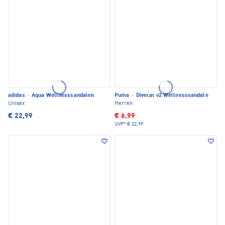
adidas
·
Aqua Wellnesssandalen
Puma
·
Divecat v2 Wellnesssandale
Unisex
Herren
€ 22,99
€ 6,99
UVP*
€ 22,99