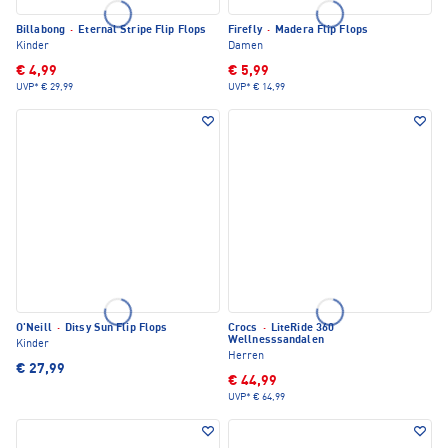
Billabong
·
Eternal Stripe Flip Flops
Firefly
·
Madera Flip Flops
Kinder
Damen
€ 4,99
€ 5,99
UVP*
€ 29,99
UVP*
€ 14,99
O'Neill
·
Ditsy Sun Flip Flops
Crocs
·
LiteRide 360
Wellnesssandalen
Kinder
Herren
€ 27,99
€ 44,99
UVP*
€ 64,99