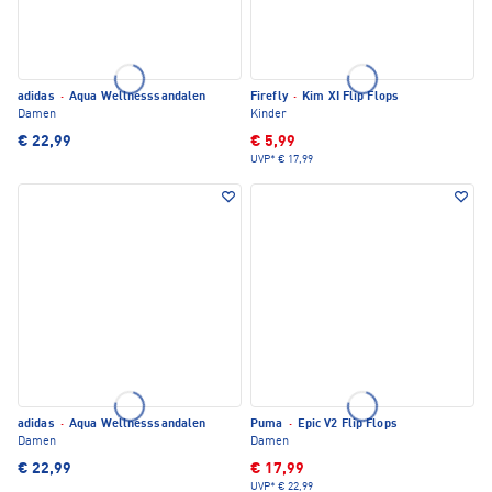
adidas
·
Aqua Wellnesssandalen
Firefly
·
Kim XI Flip Flops
Damen
Kinder
€ 22,99
€ 5,99
UVP*
€ 17,99
adidas
·
Aqua Wellnesssandalen
Puma
·
Epic V2 Flip Flops
Damen
Damen
€ 22,99
€ 17,99
UVP*
€ 22,99