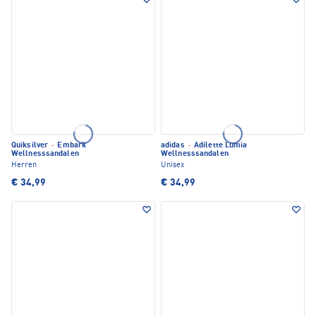
Quiksilver
·
Embark
adidas
·
Adilette Lumia
Wellnesssandalen
Wellnesssandalen
Herren
Unisex
€ 34,99
€ 34,99