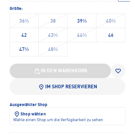
Größe:
36⅔
38
39⅓
40⅔
42
43⅓
44⅔
46
47⅓
48⅔
IN DEN WARENKORB
IM SHOP RESERVIEREN
Ausgewählter Shop
Shop wählen
Wähle einen Shop um die Verfügbarkeit zu sehen