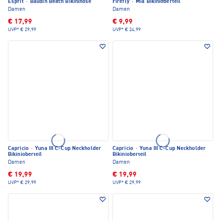
Esprit
·
Baudin Beach Bikinihose
Firefly
·
Mia Bikinioberteil
Damen
Damen
€ 17,99
€ 9,99
UVP*
€ 29,99
UVP*
€ 24,99
Capricio
·
Yuna III C-Cup Neckholder
Capricio
·
Yuna III C-Cup Neckholder
Bikinioberteil
Bikinioberteil
Damen
Damen
€ 19,99
€ 19,99
UVP*
€ 29,99
UVP*
€ 29,99