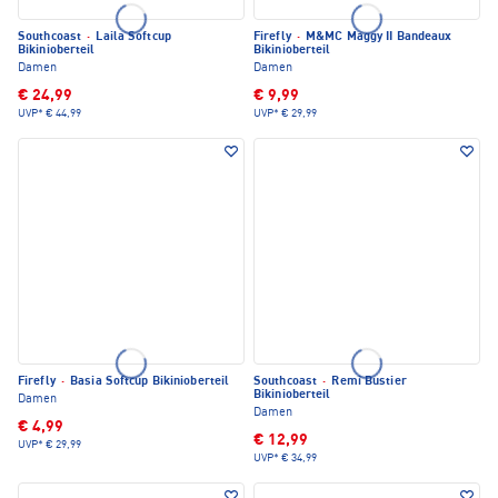
Southcoast
·
Laila Softcup
Firefly
·
M&MC Maggy II Bandeaux
Bikinioberteil
Bikinioberteil
Damen
Damen
€ 24,99
€ 9,99
UVP*
€ 44,99
UVP*
€ 29,99
Firefly
·
Basia Softcup Bikinioberteil
Southcoast
·
Remi Bustier
Bikinioberteil
Damen
Damen
€ 4,99
€ 12,99
UVP*
€ 29,99
UVP*
€ 34,99