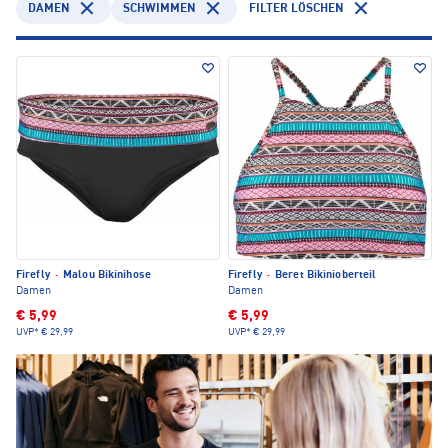
DAMEN
SCHWIMMEN
FILTER LÖSCHEN
Firefly
·
Malou Bikinihose
Firefly
·
Beret Bikinioberteil
Damen
Damen
€ 5,99
€ 5,99
UVP*
€ 29,99
UVP*
€ 29,99