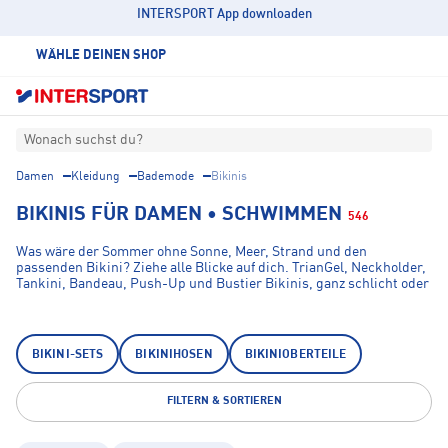
INTERSPORT App downloaden
WÄHLE DEINEN SHOP
Wonach suchst du?
Damen
Kleidung
Bademode
Bikinis
BIKINIS FÜR DAMEN • SCHWIMMEN
546
Was wäre der Sommer ohne Sonne, Meer, Strand und den
passenden Bikini? Ziehe alle Blicke auf dich. TrianGel, Neckholder,
Tankini, Bandeau, Push-Up und Bustier Bikinis, ganz schlicht oder
mit Muster - wir haben für jeden den perfekten Style. Du kannst dir
aber auch ganz einfach deinen Bikini selbst kombinieren. Mit Mix &
Match oder kurz Mixkinis ist das ganz einfach. Finde dein perfektes
Sommeroutfit unter unseren Top-Marken Adidas, Arena, Beach
BIKINI-SETS
BIKINIHOSEN
BIKINIOBERTEILE
Life, Firefly, Esprit und viele mehr.
FILTERN & SORTIEREN