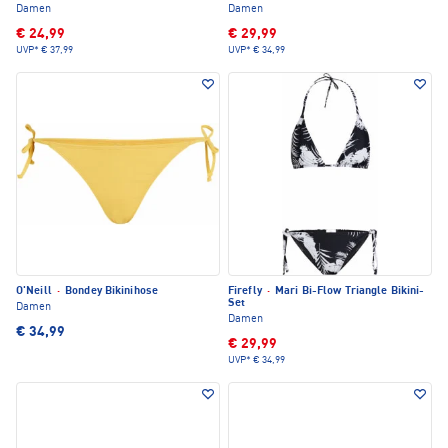
Damen
Damen
€ 24,99
€ 29,99
UVP*
€ 37,99
UVP*
€ 34,99
O'Neill
·
Bondey Bikinihose
Firefly
·
Mari Bi-Flow Triangle Bikini-
Set
Damen
Damen
€ 34,99
€ 29,99
UVP*
€ 34,99