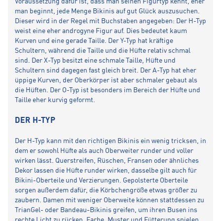
Voraussetzung dafür ist, dass man seinen Figurtyp kennt, eher
man beginnt, jede Menge Bikinis auf gut Glück auszusuchen.
Dieser wird in der Regel mit Buchstaben angegeben: Der H-Typ
weist eine eher androgyne Figur auf. Dies bedeutet kaum
Kurven und eine gerade Taille. Der Y-Typ hat kräftige
Schultern, während die Taille und die Hüfte relativ schmal
sind. Der X-Typ besitzt eine schmale Taille, Hüfte und
Schultern sind dagegen fast gleich breit. Der A-Typ hat eher
üppige Kurven, der Oberkörper ist aber schmaler gebaut als
die Hüften. Der O-Typ ist besonders im Bereich der Hüfte und
Taille eher kurvig geformt.
DER H-TYP
Der H-Typ kann mit den richtigen Bikinis ein wenig tricksen, in
dem er sowohl Hüfte als auch Oberweiter runder und voller
wirken lässt. Querstreifen, Rüschen, Fransen oder ähnliches
Dekor lassen die Hüfte runder wirken, dasselbe gilt auch für
Bikini-Oberteile und Verzierungen. Gepolsterte Oberteile
sorgen außerdem dafür, die Körbchengröße etwas größer zu
zaubern. Damen mit weniger Oberweite können stattdessen zu
TrianGel- oder Bandeau-Bikinis greifen, um ihren Busen ins
rechte Licht zu rücken. Farbe, Muster und Fütterung spielen