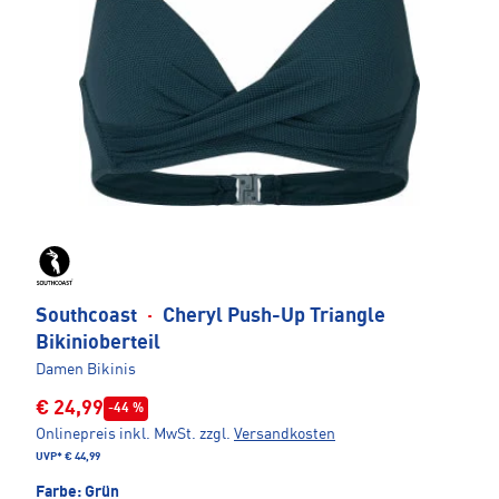
Southcoast
·
Cheryl Push-Up Triangle
Bikinioberteil
Damen Bikinis
€ 24,99
-44 %
Onlinepreis inkl. MwSt.
zzgl.
Versandkosten
UVP*
€ 44,99
Farbe:
Grün