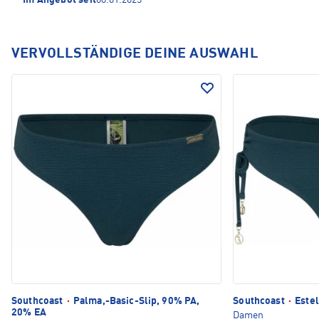
Im Angebot seit
08.01.2025
VERVOLLSTÄNDIGE DEINE AUSWAHL
Southcoast
·
Palma,-Basic-Slip, 90% PA,
Southcoast
·
Estel
20% EA
Damen