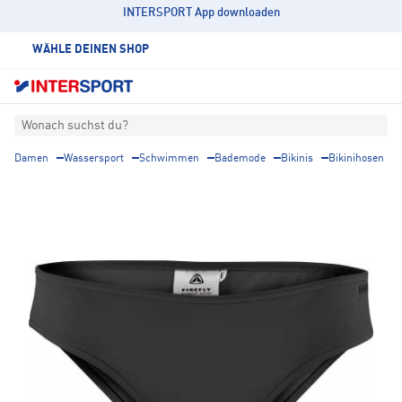
INTERSPORT App downloaden
WÄHLE DEINEN SHOP
Wonach suchst du?
Damen
Wassersport
Schwimmen
Bademode
Bikinis
Bikinihosen