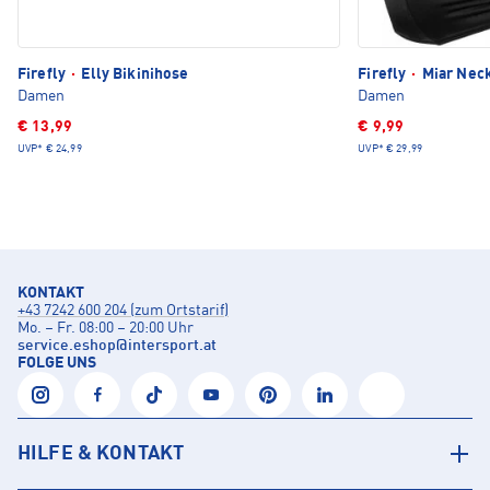
Firefly
·
Elly Bikinihose
Firefly
·
Miar Neck
Damen
Damen
€ 13,99
€ 9,99
UVP*
€ 24,99
UVP*
€ 29,99
KONTAKT
+43 7242 600 204 (zum Ortstarif)
Mo. – Fr. 08:00 – 20:00 Uhr
service.eshop
@
intersport.at
FOLGE UNS
HILFE & KONTAKT