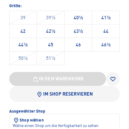
Größe:
39
39½
40½
41½
42
42½
43½
44
44½
45
46
46½
50½
51½
IN DEN WARENKORB
IM SHOP RESERVIEREN
Ausgewählter Shop
Shop wählen
Wähle einen Shop um die Verfügbarkeit zu sehen