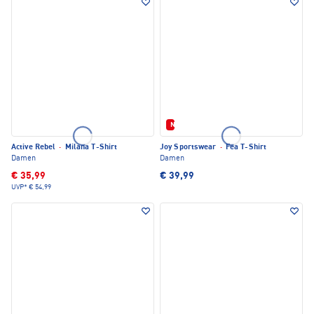
Neu
Active Rebel
·
Milana T-Shirt
Joy Sportswear
·
Fea T-Shirt
Damen
Damen
€ 35,99
€ 39,99
UVP*
€ 54,99