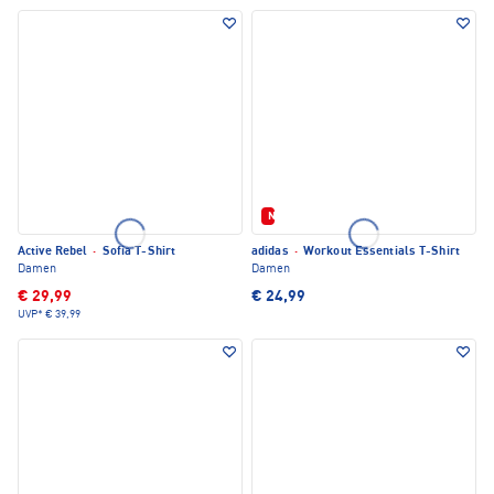
Neu
Active Rebel
·
Sofia T-Shirt
adidas
·
Workout Essentials T-Shirt
Damen
Damen
€ 29,99
€ 24,99
UVP*
€ 39,99