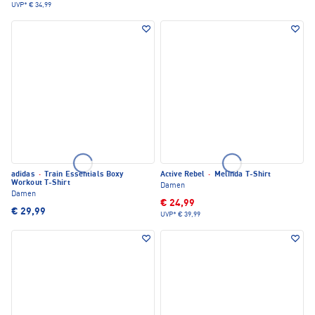
UVP*
€ 34,99
adidas
·
Train Essentials Boxy
Active Rebel
·
Melinda T-Shirt
Workout T-Shirt
Damen
Damen
€ 24,99
€ 29,99
UVP*
€ 39,99