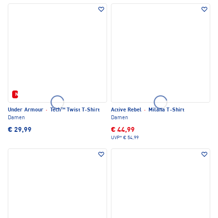
Neu
Under Armour
·
Tech™ Twist T-Shirt
Active Rebel
·
Milana T-Shirt
Damen
Damen
€ 29,99
€ 44,99
UVP*
€ 54,99