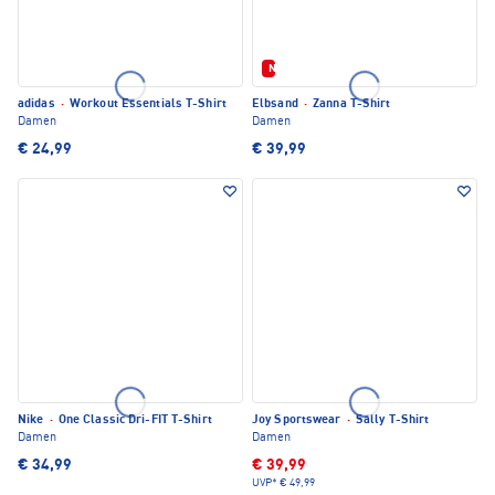
Neu
adidas
·
Workout Essentials T-Shirt
Elbsand
·
Zanna T-Shirt
Damen
Damen
€ 24,99
€ 39,99
Nike
·
One Classic Dri-FIT T-Shirt
Joy Sportswear
·
Sally T-Shirt
Damen
Damen
€ 34,99
€ 39,99
UVP*
€ 49,99