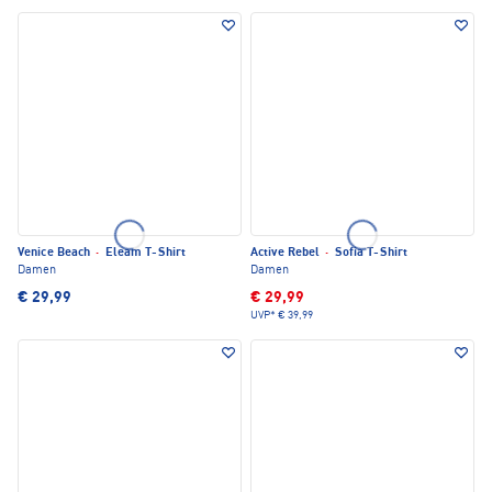
Venice Beach
·
Eleam T-Shirt
Active Rebel
·
Sofia T-Shirt
Damen
Damen
€ 29,99
€ 29,99
UVP*
€ 39,99