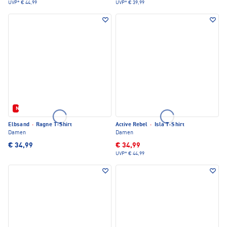
UVP*
€ 44,99
UVP*
€ 39,99
Neu
Elbsand
·
Ragne T-Shirt
Active Rebel
·
Isla T-Shirt
Damen
Damen
€ 34,99
€ 34,99
UVP*
€ 44,99