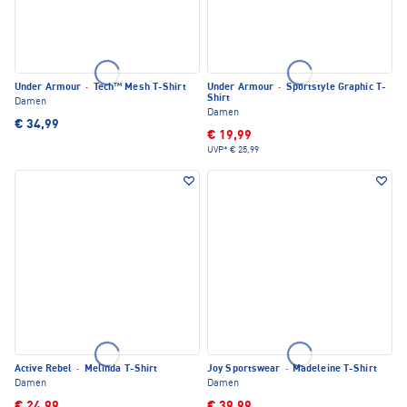
Under Armour
·
Tech™ Mesh T-Shirt
Under Armour
·
Sportstyle Graphic T-
Shirt
Damen
Damen
€ 34,99
€ 19,99
UVP*
€ 25,99
Active Rebel
·
Melinda T-Shirt
Joy Sportswear
·
Madeleine T-Shirt
Damen
Damen
€ 24,99
€ 39,99