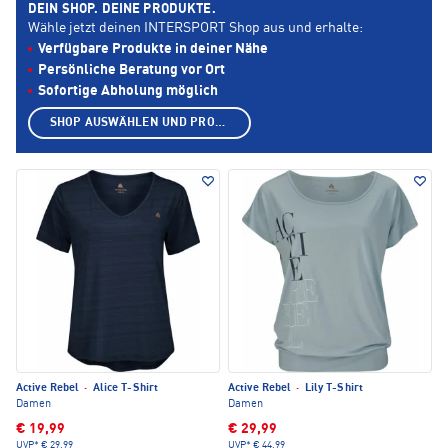
DEIN SHOP. DEINE PRODUKTE.
Wähle jetzt deinen INTERSPORT Shop aus und erhalte:
Verfügbare Produkte in deiner Nähe
Persönliche Beratung vor Ort
Sofortige Abholung möglich
SHOP AUSWÄHLEN UND PRODUKTE ANZEIGEN
Active Rebel
·
Alice T-Shirt
Active Rebel
·
Lily T-Shirt
Damen
Damen
€ 19,99
€ 29,99
UVP*
€ 29,99
UVP*
€ 44,99