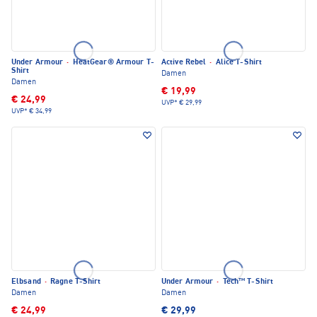
Under Armour
·
HeatGear® Armour T-
Active Rebel
·
Alice T-Shirt
Shirt
Damen
Damen
€ 19,99
€ 24,99
UVP*
€ 29,99
UVP*
€ 34,99
Elbsand
·
Ragne T-Shirt
Under Armour
·
Tech™ T-Shirt
Damen
Damen
€ 24,99
€ 29,99