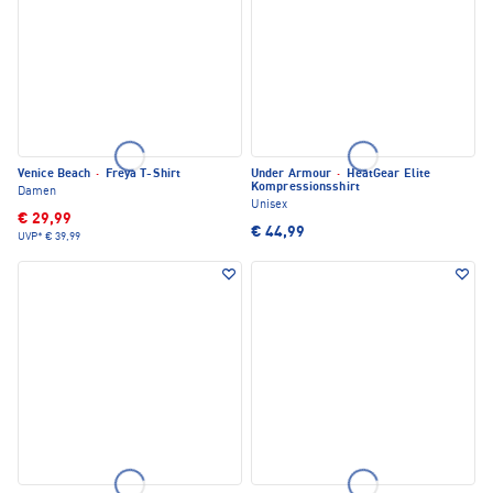
Venice Beach
·
Freya T-Shirt
Under Armour
·
HeatGear Elite
Kompressionsshirt
Damen
Unisex
€ 29,99
€ 44,99
UVP*
€ 39,99