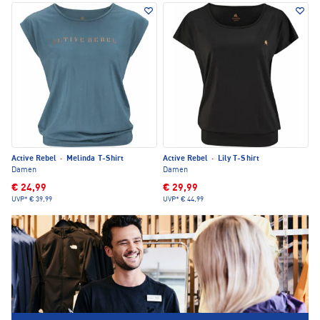
Active Rebel
·
Melinda T-Shirt
Active Rebel
·
Lily T-Shirt
Damen
Damen
€ 24,99
€ 29,99
UVP*
€ 39,99
UVP*
€ 44,99