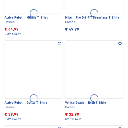
Active Rebel
·
Milana T-Shirt
Nike
·
Pro Dri-FIT Seamless T-Shirt
Damen
Damen
€ 44,99
€ 49,99
UVP*
€ 54,99
Active Rebel
·
Belize T-Shirt
Venice Beach
·
Ryah T-Shirt
Damen
Damen
€ 39,99
€ 32,99
UVP*
€ 49,99
UVP*
€ 44,99