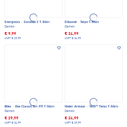
Energetics
·
Goranza 2 T-Shirt
Elbsand
·
Talyn T-Shirt
Damen
Damen
€ 9,99
€ 24,99
UVP*
€ 29,99
UVP*
€ 34,99
Nike
·
One Classic Dri-FIT T-Shirt
Under Armour
·
Tech™ Twist T-Shirt
Damen
Damen
€ 29,99
€ 24,99
UVP*
€ 34,99
UVP*
€ 29,99