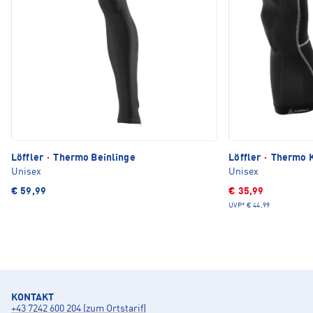
Löffler
·
Thermo Beinlinge
Löffler
·
Thermo K
Unisex
Unisex
€ 59,99
€ 35,99
UVP*
€ 44,99
KONTAKT
+43 7242 600 204 (zum Ortstarif)