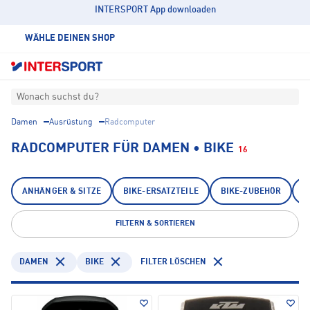
INTERSPORT App downloaden
WÄHLE DEINEN SHOP
Wonach suchst du?
Damen
Ausrüstung
Radcomputer
RADCOMPUTER FÜR DAMEN • BIKE
16
ANHÄNGER & SITZE
BIKE-ERSATZTEILE
BIKE-ZUBEHÖR
B
FILTERN & SORTIEREN
DAMEN
BIKE
FILTER LÖSCHEN