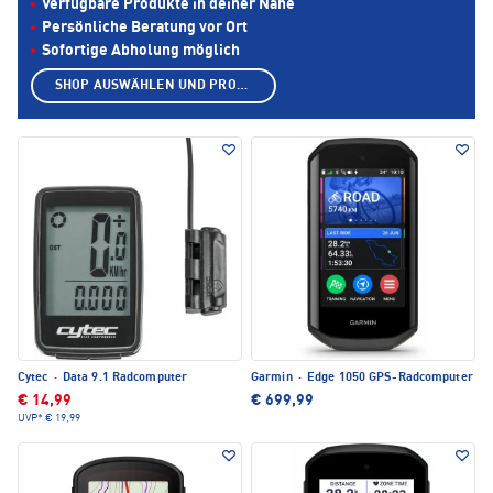
Verfügbare Produkte in deiner Nähe
Persönliche Beratung vor Ort
Sofortige Abholung möglich
SHOP AUSWÄHLEN UND PRODUKTE ANZEIGEN
Cytec
·
Data 9.1 Radcomputer
Garmin
·
Edge 1050 GPS-Radcomputer
€ 14,99
€ 699,99
UVP*
€ 19,99