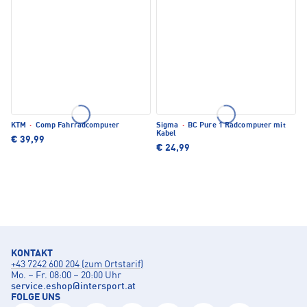
KTM
·
Comp Fahrradcomputer
Sigma
·
BC Pure 1 Radcomputer mit
Kabel
€ 39,99
€ 24,99
KONTAKT
+43 7242 600 204 (zum Ortstarif)
Mo. – Fr. 08:00 – 20:00 Uhr
service.eshop
@
intersport.at
FOLGE UNS