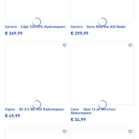
Garmin
·
Edge 540 GPS-Radcomputer
Garmin
·
Varia RearVue 820 Radar
€ 369,99
€ 299,99
Sigma
·
BC 8.0 WL ATS Radcomputer
Cytec
·
Data 16 wl Wireless
Radcomputer
€ 49,99
€ 34,99