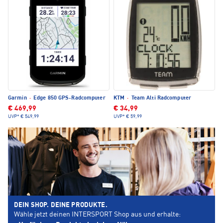
Garmin
·
Edge 850 GPS-Radcomputer
KTM
·
Team Alti Radcomputer
€ 469,99
€ 34,99
UVP*
€ 549,99
UVP*
€ 59,99
DEIN SHOP. DEINE PRODUKTE.
Wähle jetzt deinen INTERSPORT Shop aus und erhalte: