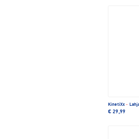
KinetiXx
·
Lahj
€ 29,99