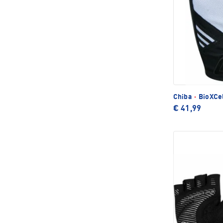
Chiba
·
BioXCel
€ 41,99