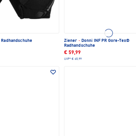
 Radhandschuhe
Ziener
·
Donni INF PR Gore-Tex®
Radhandschuhe
€ 59,99
UVP*
€ 65,99