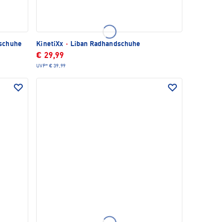
schuhe
KinetiXx
·
Liban Radhandschuhe
€ 29,99
UVP*
€ 39,99