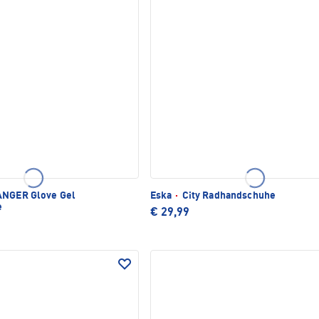
NGER Glove Gel
Eska
·
City Radhandschuhe
e
€ 29,99