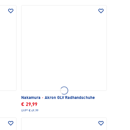
Nakamura
·
Akron GLV Radhandschuhe
€ 29,99
UVP*
€ 49,99