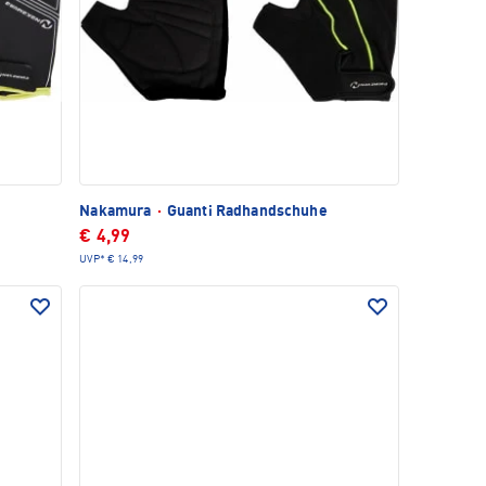
Nakamura
·
Guanti Radhandschuhe
€ 4,99
UVP*
€ 14,99