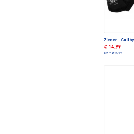
Ziener
·
Collby
€ 14,99
UVP*
€ 25,99