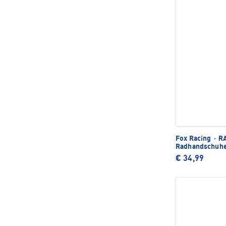
Fox Racing
·
RA
Radhandschuh
€ 34,99