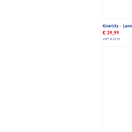
KinetiXx
·
Lenn
€ 39,99
UVP*
€ 49,99