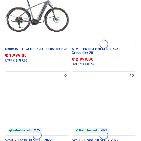
Genesis
·
E-Cross 2.3 E-Crossbike 28"
KTM
·
Macina Pro Cross 625 E-
Crossbike 28"
€ 1.999,00
€ 2.999,00
UVP*
€ 3.799,00
UVP*
€ 3.999,00
Refurbished
2022
Refurbished
2022
Scott
·
Cross 10 SUB
·
2022
Scott
·
Cross 10 SUB
·
2022