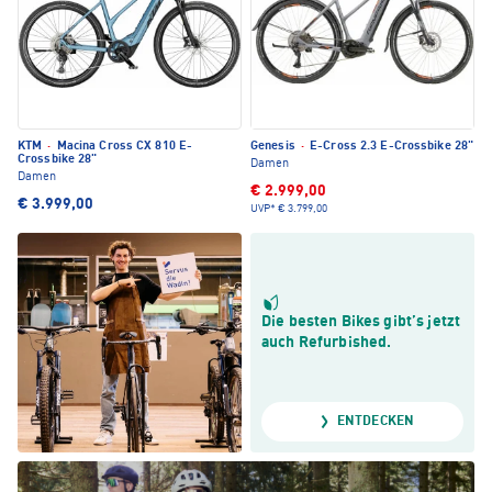
KTM
·
Macina Cross CX 810 E-
Genesis
·
E-Cross 2.3 E-Crossbike 28"
Crossbike 28"
Damen
Damen
€ 2.999,00
€ 3.999,00
UVP*
€ 3.799,00
Die besten Bikes gibt’s jetzt
auch Refurbished.
ENTDECKEN