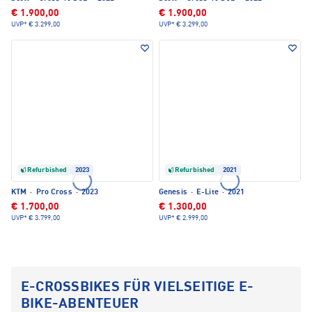
€ 1.900,00
€ 1.900,00
UVP*
€ 3.299,00
UVP*
€ 3.299,00
Refurbished
2023
Refurbished
2021
KTM
·
Pro Cross
·
2023
Genesis
·
E-Lite
·
2021
€ 1.700,00
€ 1.300,00
UVP*
€ 3.799,00
UVP*
€ 2.999,00
E-CROSSBIKES FÜR VIELSEITIGE E-
BIKE-ABENTEUER