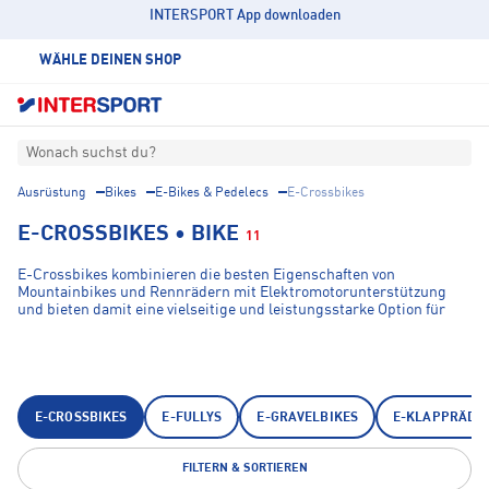
INTERSPORT App downloaden
WÄHLE DEINEN SHOP
Wonach suchst du?
Ausrüstung
Bikes
E-Bikes & Pedelecs
E-Crossbikes
E-CROSSBIKES • BIKE
11
E-Crossbikes kombinieren die besten Eigenschaften von
Mountainbikes und Rennrädern mit Elektromotorunterstützung
und bieten damit eine vielseitige und leistungsstarke Option für
Stadtverkehr, Freizeit, Reisen und Offroad-Abenteuer. Marken wie
Genesis und KTM bieten robuste und zuverlässige Modelle. Diese E-
Bikes fördern Gesundheit, sparen Zeit und schonen die Umwelt.
Erfahren Sie mehr über die Vorteile, Einsatzgebiete, Kaufberatung
und Pflege von E-Crossbikes.
E-CROSSBIKES
E-FULLYS
E-GRAVELBIKES
E-KLAPPRÄDE
FILTERN & SORTIEREN