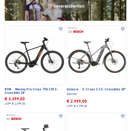
Generalüberholt
KTM
·
Macina Pro Cross 750 LTD E-
Genesis
·
E-Cross 2.3 E-Crossbike 28”
Crossbike 28"
Damen
€ 3.399,00
€ 2.999,00
UVP*
€ 4.099,00
UVP*
€ 3.799,00