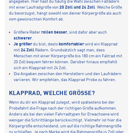
angegeben. Hier hast du häufig die Wahl zwischen Faltädern
mit einer Laufradgröße von
20 Zoll und 24 Zoll
. Welche Größe
du bevorzugst, hängt sowohl von deiner Körpergröße als auch
vom gewünschten Komfort ab.
Größere Räder
rollen besser
, sind dafür aber auch
schwerer
.
Je größer
du bist, desto
komfortabler
wird ein Klapprad
mit
24 Zoll
Rädern. Grundsätzlich sagt man, dass
Menschen mit einer Körpergröße bis 180 cm ein Faltrad mit
20 Zoll bequem fahren können. Darüber hinaus empfiehlt
sich ein Klapprad mit 24 Zoll.
Die Angaben zwischen den Herstellern und den Laufrädern
variieren. Wir empfehlen, das Klapprad Probe zu fahren.
KLAPPRAD, WELCHE GRÖSSE?
Wenn du dir ein Klapprad zulegst, wird spätestens bei der
Probefahrt die Frage nach der richtigen Größe aufkommen.
Anders als bei den vielen Fahrradtypen für Erwachsene wird
weniger die Schrittlänge berücksichtigt. Vielmehr ist hier die
Körpergröße entscheidend, um auf die richtige Rahmengröße
zu schließen. Je nach Marke wird die Rahmengröße in Zoll oder