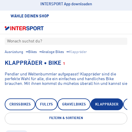
INTERSPORT App downloaden
WÄHLE DEINEN SHOP
Wonach suchst du?
Ausrüstung
Bikes
Analoge Bikes
Klappräder
KLAPPRÄDER • BIKE
1
Pendler und Weltenbummler aufgepasst! Klappräder sind die
perfekte Wahl für alle, die ein einfaches und handliches Bike
brauchen. Mit ihnen kommst du mühelos überall hin und kannst sie
im Handumdrehen zusammenklappen, wenn du zum Beispiel
öffentliche Verkehrsmittel nutzen möchtest oder du das Bike zu
Hause platzsparend verstauen willst. Schnapp dir jetzt dein
Klapprad im INTERSPORT Shop und sei ab sofort immer mobil,
CROSSBIKES
FULLYS
GRAVELBIKES
KLAPPRÄDER
M
wenn du es benötigst.
FILTERN & SORTIEREN