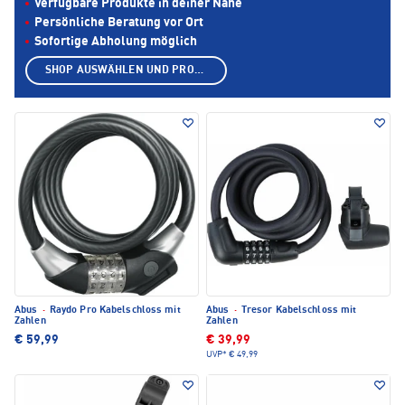
Verfügbare Produkte in deiner Nähe
Persönliche Beratung vor Ort
Sofortige Abholung möglich
SHOP AUSWÄHLEN UND PRODUKTE ANZEIGEN
Abus
·
Raydo Pro Kabelschloss mit
Abus
·
Tresor Kabelschloss mit
Zahlen
Zahlen
€ 59,99
€ 39,99
UVP*
€ 49,99