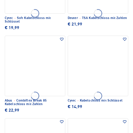
Cytec
·
Soft Kabelschloss mit
Deuter
·
TSA Kabelschloss mit Zahlen
Schlüssel
€ 21,99
€ 19,99
Abus
·
Combiflex Break 85
Cytec
·
Kabelschloss mit Schlüssel
Kabelschloss mit Zahlen
€ 14,99
€ 22,99