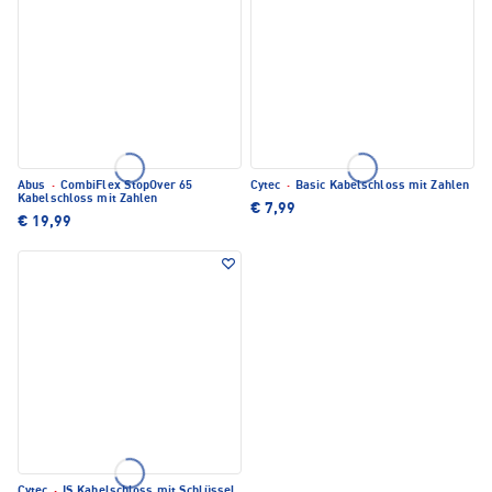
Abus
·
CombiFlex StopOver 65
Cytec
·
Basic Kabelschloss mit Zahlen
Kabelschloss mit Zahlen
€ 7,99
€ 19,99
Cytec
·
IS Kabelschloss mit Schlüssel