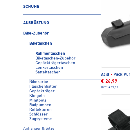
SCHUHE
AUSRÜSTUNG
Bike-Zubehör
Biketaschen
Rahmentaschen
Biketaschen-Zubehör
Gepäckträgertaschen
Lenkertaschen
Satteltaschen
Acid
·
Pack Pur
€ 26,99
Bikekörbe
Flaschenhalter
UVP*
€ 29,99
Gepäckträger
Klingeln
Minitools
Radpumpen
Reflektoren
Schlösser
Zugsysteme
Anhänger & Sitze