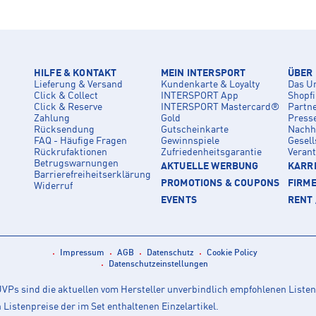
HILFE & KONTAKT
MEIN INTERSPORT
ÜBER
Lieferung & Versand
Kundenkarte & Loyalty
Das U
Click & Collect
INTERSPORT App
Shopf
Click & Reserve
INTERSPORT Mastercard®
Partn
Zahlung
Gold
Press
Rücksendung
Gutscheinkarte
Nachha
FAQ - Häufige Fragen
Gewinnspiele
Gesell
Rückrufaktionen
Zufriedenheitsgarantie
Veran
Betrugswarnungen
AKTUELLE WERBUNG
KARRI
Barrierefreiheitserklärung
PROMOTIONS & COUPONS
FIRM
Widerruf
EVENTS
RENT 
Impressum
AGB
Datenschutz
Cookie Policy
Datenschutzeinstellungen
Ps sind die aktuellen vom Hersteller unverbindlich empfohlenen Listen
istenpreise der im Set enthaltenen Einzelartikel.