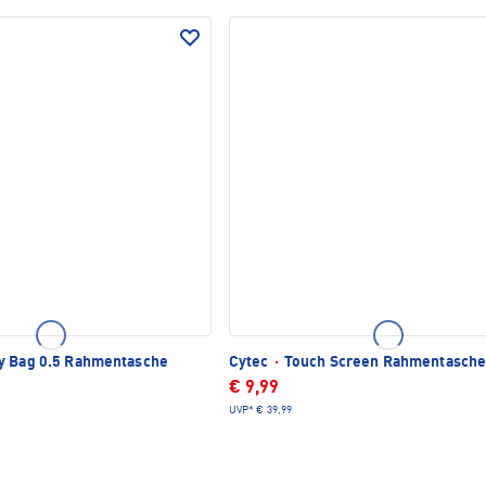
y Bag 0.5 Rahmentasche
Cytec
·
Touch Screen Rahmentasch
€ 9,99
UVP*
€ 39,99