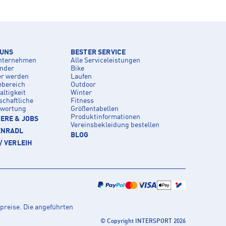
 UNS
BESTER SERVICE
nternehmen
Alle Serviceleistungen
inder
Bike
er werden
Laufen
ebereich
Outdoor
ltigkeit
Winter
schaftliche
Fitness
twortung
Größentabellen
Produktinformationen
ERE & JOBS
Vereinsbekleidung bestellen
ENRADL
BLOG
/ VERLEIH
preise. Die angeführten
© Copyright INTERSPORT 2026