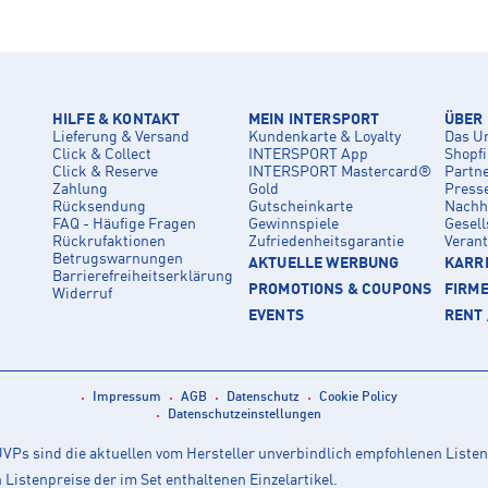
HILFE & KONTAKT
MEIN INTERSPORT
ÜBER
Lieferung & Versand
Kundenkarte & Loyalty
Das U
Click & Collect
INTERSPORT App
Shopf
Click & Reserve
INTERSPORT Mastercard®
Partn
Zahlung
Gold
Press
Rücksendung
Gutscheinkarte
Nachha
FAQ - Häufige Fragen
Gewinnspiele
Gesell
Rückrufaktionen
Zufriedenheitsgarantie
Veran
Betrugswarnungen
AKTUELLE WERBUNG
KARRI
Barrierefreiheitserklärung
PROMOTIONS & COUPONS
FIRM
Widerruf
EVENTS
RENT 
Impressum
AGB
Datenschutz
Cookie Policy
Datenschutzeinstellungen
Ps sind die aktuellen vom Hersteller unverbindlich empfohlenen Listen
istenpreise der im Set enthaltenen Einzelartikel.