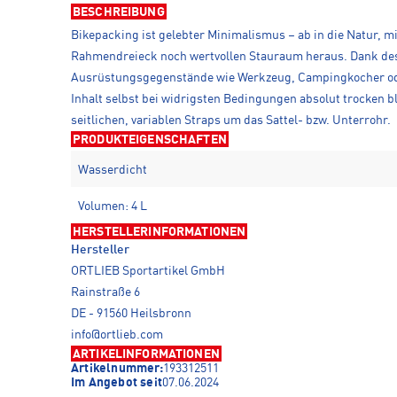
BESCHREIBUNG
Bikepacking ist gelebter Minimalismus – ab in die Natur, 
Rahmendreieck noch wertvollen Stauraum heraus. Dank des
Ausrüstungsgegenstände wie Werkzeug, Campingkocher oder
Inhalt selbst bei widrigsten Bedingungen absolut trocken b
seitlichen, variablen Straps um das Sattel- bzw. Unterrohr.
PRODUKTEIGENSCHAFTEN
Wasserdicht
Volumen: 4 L
HERSTELLERINFORMATIONEN
Hersteller
ORTLIEB Sportartikel GmbH
Rainstraße 6
DE - 91560 Heilsbronn
info@ortlieb.com
ARTIKELINFORMATIONEN
Artikelnummer:
193312511
Im Angebot seit
07.06.2024