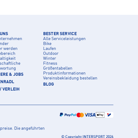
 UNS
BESTER SERVICE
nternehmen
Alle Serviceleistungen
inder
Bike
er werden
Laufen
ebereich
Outdoor
ltigkeit
Winter
schaftliche
Fitness
twortung
Größentabellen
Produktinformationen
ERE & JOBS
Vereinsbekleidung bestellen
ENRADL
BLOG
/ VERLEIH
preise. Die angeführten
© Copyright INTERSPORT 2026