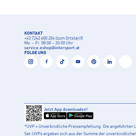
KONTAKT
+43 7242 600 204 (zum Ortstarif)
Mo. – Fr. 08:00 – 20:00 Uhr
service.eshop
@
intersport.at
FOLGE UNS
Jetzt App downloaden!
Laden im
Jetzt bei
App Store
Google Play
*UVP = Unverbindliche Preisempfehlung. Die angeführten UV
Set-UVPs ergeben sich aus der Summe der unverbindlichen L