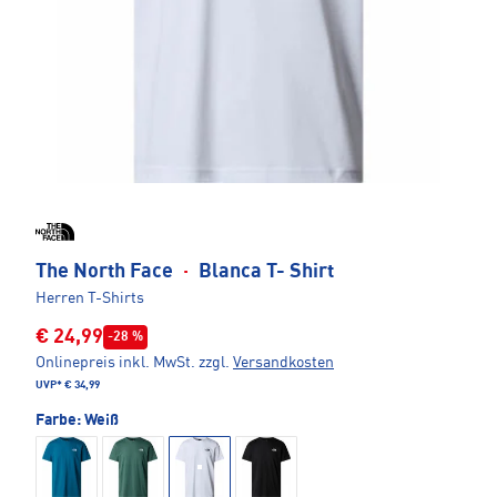
The North Face
·
Blanca T- Shirt
Herren T-Shirts
€ 24,99
-28 %
Onlinepreis inkl. MwSt.
zzgl.
Versandkosten
UVP*
€ 34,99
Farbe:
Weiß