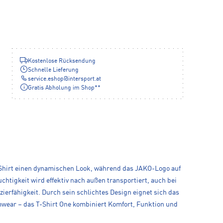
Kostenlose Rücksendung
Schnelle Lieferung
service.eshop
@
intersport.at
Gratis Abholung im Shop**
m Shirt einen dynamischen Look, während das JAKO-Logo auf
htigkeit wird effektiv nach außen transportiert, auch bei
zierfähigkeit. Durch sein schlichtes Design eignet sich das
amwear – das T-Shirt One kombiniert Komfort, Funktion und