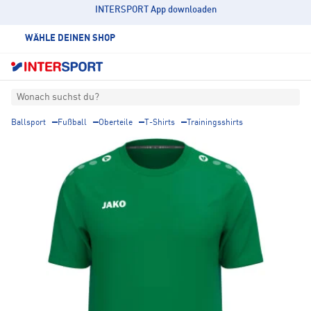
INTERSPORT App downloaden
WÄHLE DEINEN SHOP
Wonach suchst du?
Ballsport
Fußball
Oberteile
T-Shirts
Trainingsshirts