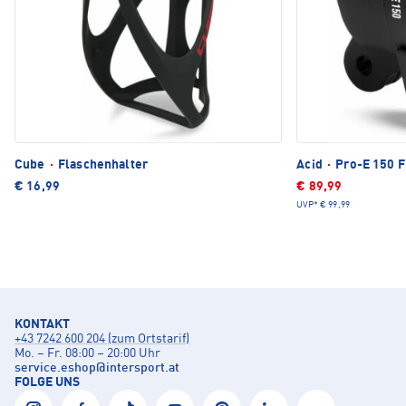
Cube
·
Flaschenhalter
Acid
·
Pro-E 150 F
€ 16,99
€ 89,99
UVP*
€ 99,99
KONTAKT
+43 7242 600 204 (zum Ortstarif)
Mo. – Fr. 08:00 – 20:00 Uhr
service.eshop
@
intersport.at
FOLGE UNS