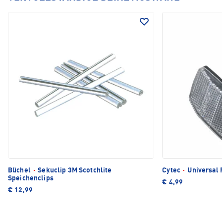
Büchel
·
Sekuclip 3M Scotchlite
Cytec
·
Universal 
Speichenclips
€ 4,99
€ 12,99