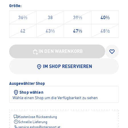
Größe:
36⅔
38
39⅓
40⅔
42
43⅓
47⅓
48½
IN DEN WARENKORB
IM SHOP RESERVIEREN
Ausgewählter Shop
Shop wählen
Wähle einen Shop um die Verfügbarkeit zu sehen
Kostenlose Rücksendung
Schnelle Lieferung
service.eshop
@
intersport.at