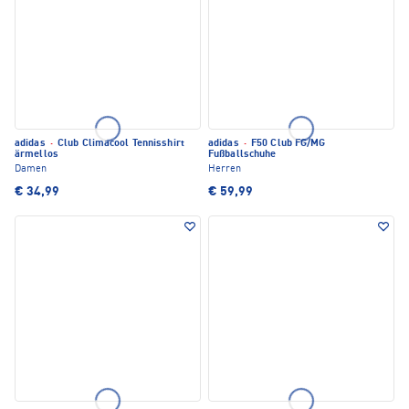
adidas
·
Club Climacool Tennisshirt
adidas
·
F50 Club FG/MG
ärmellos
Fußballschuhe
Damen
Herren
€ 34,99
€ 59,99