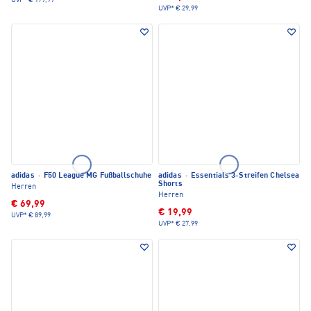
UVP*
€ 179,99
UVP*
€ 29,99
adidas
·
F50 League MG Fußballschuhe
adidas
·
Essentials 3-Streifen Chelsea
Shorts
Herren
Herren
€ 69,99
€ 19,99
UVP*
€ 89,99
UVP*
€ 27,99