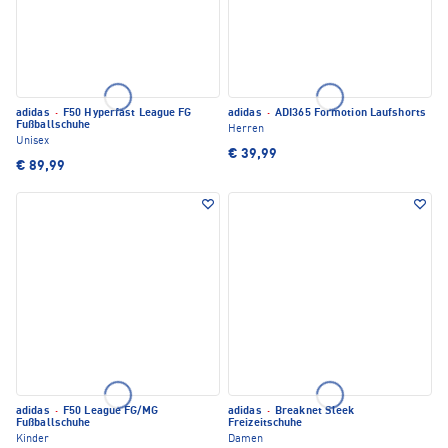
adidas
·
F50 Hyperfast League FG
adidas
·
ADI365 Formotion Laufshorts
Fußballschuhe
Herren
Unisex
€ 39,99
€ 89,99
adidas
·
F50 League FG/MG
adidas
·
Breaknet Sleek
Fußballschuhe
Freizeitschuhe
Kinder
Damen