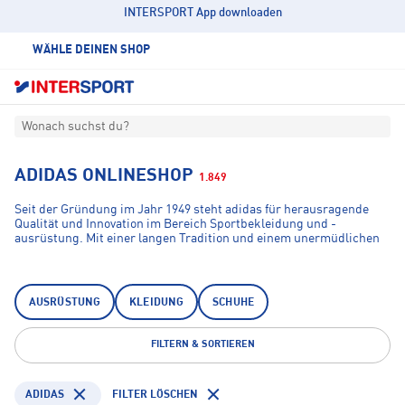
INTERSPORT App downloaden
WÄHLE DEINEN SHOP
Wonach suchst du?
ADIDAS ONLINESHOP
1.849
Seit der Gründung im Jahr 1949 steht adidas für herausragende
Qualität und Innovation im Bereich Sportbekleidung und -
ausrüstung. Mit einer langen Tradition und einem unermüdlichen
Streben nach Exzellenz hat sich adidas als eine der weltweit
führenden Marken etabliert. Tauche in die Welt von adidas ein und
entdecke, wie adidas Sportler und Fitnessbegeisterte dabei
unterstützt, ihre besten Leistungen zu erzielen. "Creating the New"
AUSRÜSTUNG
KLEIDUNG
SCHUHE
– Wir "schaffen Neues", weil wir überzeugt sind, dass wir durch
Sport Leben verändern können.
FILTERN & SORTIEREN
ADIDAS
FILTER LÖSCHEN