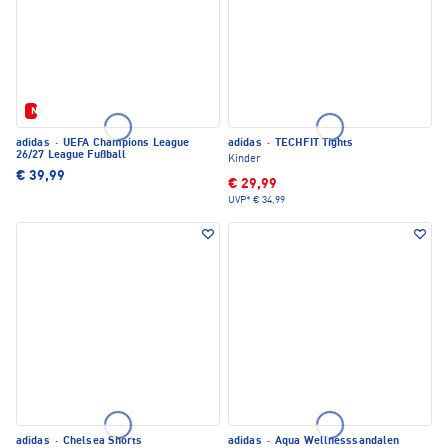
Neu
adidas
·
UEFA Champions League
adidas
·
TECHFIT Tights
26/27 League Fußball
Kinder
€ 39,99
€ 29,99
UVP*
€ 34,99
adidas
·
Chelsea Shorts
adidas
·
Aqua Wellnesssandalen