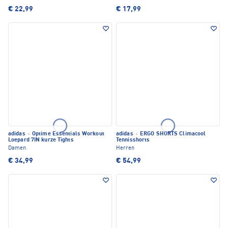
€ 22,99
€ 17,99
adidas
·
Optime Essentials Workout
adidas
·
ERGO SHORTS Climacool
Loepard 7IN kurze Tights
Tennisshorts
Damen
Herren
€ 34,99
€ 54,99