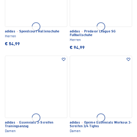
adidas
·
Speedcourt Hallenschuhe
adidas
·
Predator League SG
Fußballschuhe
Herren
Herren
€ 54,99
€ 94,99
adidas
·
Essentials 3-Streifen
adidas
·
Optime Essentials Workout 3-
Trainingsanzug
Streifen 3/4 Tights
Damen
Damen