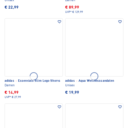
Unisex
Damen
€ 22,99
€ 89,99
UVP*
€ 129,99
adidas
·
Essentials Slim Logo Shorts
adidas
·
Aqua Wellnesssandalen
Damen
Unisex
€ 14,99
€ 19,99
UVP*
€ 27,99