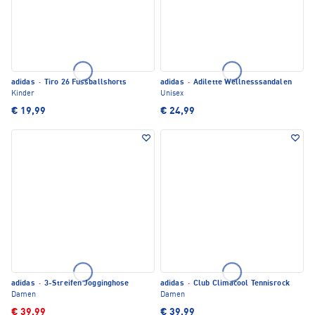
adidas
·
Tiro 26 Fussballshorts
adidas
·
Adilette Wellnesssandalen
Kinder
Unisex
€ 19,99
€ 24,99
adidas
·
3-Streifen Jogginghose
adidas
·
Club Climacool Tennisrock
Damen
Damen
€ 39,99
€ 39,99