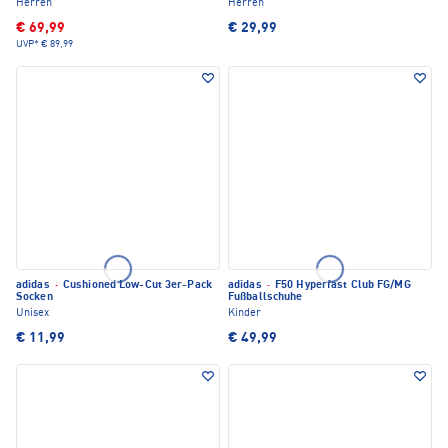
Herren
Herren
€ 69,99
€ 29,99
UVP*
€ 89,99
adidas
·
Cushioned Low-Cut 3er-Pack
adidas
·
F50 Hyperfast Club FG/MG
Socken
Fußballschuhe
Unisex
Kinder
€ 11,99
€ 49,99