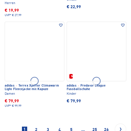
Herren
€ 22,99
€ 19,99
UVP*
€ 27,99
Neu
adidas
·
Terrex Xperior Climawarm
adidas
·
Predator League
Light Fleecejacke mit Kapuze
Fussballschuhe
Damen
Kinder
€ 79,99
€ 79,99
UVP*
€ 99,99
1
2
3
4
5
...
25
26