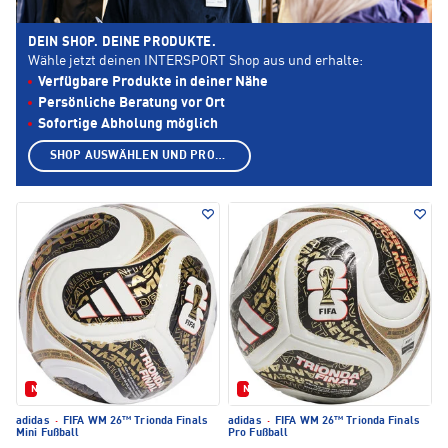
DEIN SHOP. DEINE PRODUKTE.
Wähle jetzt deinen INTERSPORT Shop aus und erhalte:
Verfügbare Produkte in deiner Nähe
Persönliche Beratung vor Ort
Sofortige Abholung möglich
SHOP AUSWÄHLEN UND PRODUKTE ANZEIGEN
Neu
Neu
adidas
·
FIFA WM 26™ Trionda Finals
adidas
·
FIFA WM 26™ Trionda Finals
Mini Fußball
Pro Fußball