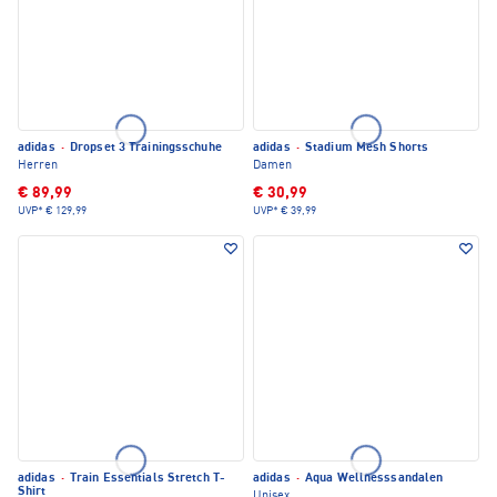
adidas
·
Dropset 3 Trainingsschuhe
adidas
·
Stadium Mesh Shorts
Herren
Damen
€ 89,99
€ 30,99
UVP*
€ 129,99
UVP*
€ 39,99
adidas
·
Train Essentials Stretch T-
adidas
·
Aqua Wellnesssandalen
Shirt
Unisex