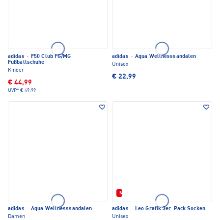
adidas
·
F50 Club FG/MG
adidas
·
Aqua Wellnesssandalen
Fußballschuhe
Unisex
Kinder
€ 22,99
€ 44,99
UVP*
€ 49,99
Neu
adidas
·
Aqua Wellnesssandalen
adidas
·
Leo Grafik 3er-Pack Socken
Damen
Unisex