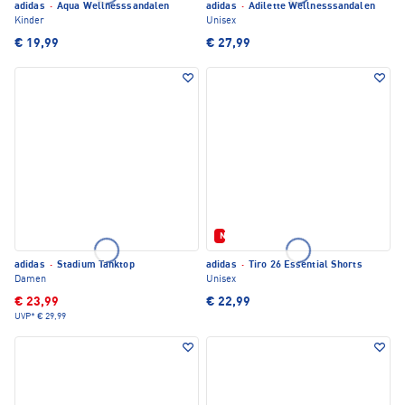
adidas
·
Aqua Wellnesssandalen
adidas
·
Adilette Wellnesssandalen
Kinder
Unisex
€ 19,99
€ 27,99
Neu
adidas
·
Stadium Tanktop
adidas
·
Tiro 26 Essential Shorts
Damen
Unisex
€ 23,99
€ 22,99
UVP*
€ 29,99