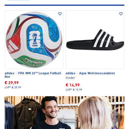
adidas
·
FIFA WM 26™ League Fußball
adidas
·
Aqua Wellnesssandalen
Box
Kinder
€ 29,99
€ 14,99
UVP*
€ 39,99
UVP*
€ 19,99