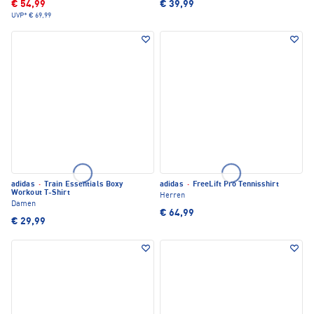
€ 54,99
€ 39,99
UVP*
€ 69,99
adidas
·
Train Essentials Boxy
adidas
·
FreeLift Pro Tennisshirt
Workout T-Shirt
Herren
Damen
€ 64,99
€ 29,99