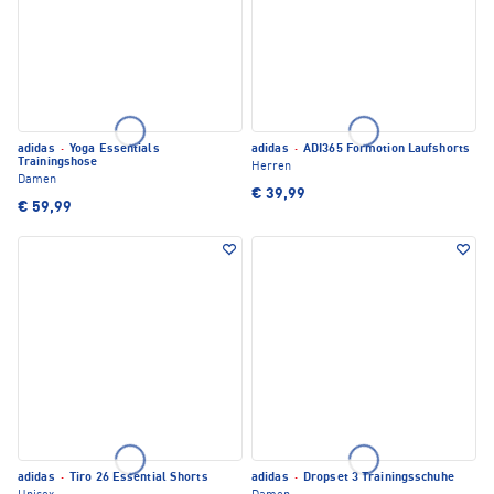
adidas
·
Yoga Essentials
adidas
·
ADI365 Formotion Laufshorts
Trainingshose
Herren
Damen
€ 39,99
€ 59,99
adidas
·
Tiro 26 Essential Shorts
adidas
·
Dropset 3 Trainingsschuhe