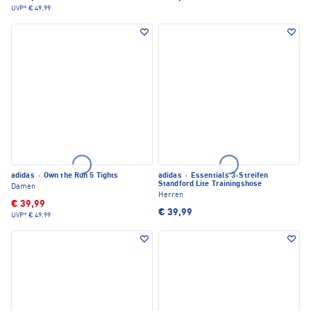
UVP*
€ 49,99
adidas
·
Own the Run 5 Tights
adidas
·
Essentials 3-Streifen
Standford Lite Trainingshose
Damen
Herren
€ 39,99
€ 39,99
UVP*
€ 49,99