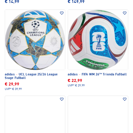
€ 14,99
€ 149,99
adidas
·
UCL League 25/26 League
adidas
·
FIFA WM 26™ Trionda Fußball
Stage Fußball
€ 22,99
€ 29,99
UVP*
€ 29,99
UVP*
€ 39,99