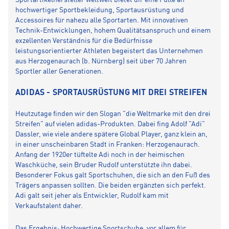
Sportartikelhersteller weltweit bietet dir eine Fülle an
hochwertiger Sportbekleidung, Sportausrüstung und
Accessoires für nahezu alle Sportarten. Mit innovativen
Technik-Entwicklungen, hohem Qualitätsanspruch und einem
exzellenten Verständnis für die Bedürfnisse
leistungsorientierter Athleten begeistert das Unternehmen
aus Herzogenaurach (b. Nürnberg) seit über 70 Jahren
Sportler aller Generationen.
ADIDAS - SPORTAUSRÜSTUNG MIT DREI STREIFEN
Heutzutage finden wir den Slogan "die Weltmarke mit den drei
Streifen" auf vielen adidas-Produkten. Dabei fing Adolf "Adi"
Dassler, wie viele andere spätere Global Player, ganz klein an,
in einer unscheinbaren Stadt in Franken: Herzogenaurach.
Anfang der 1920er tüftelte Adi noch in der heimischen
Waschküche, sein Bruder Rudolf unterstützte ihn dabei.
Besonderer Fokus galt Sportschuhen, die sich an den Fuß des
Trägers anpassen sollten. Die beiden ergänzten sich perfekt.
Adi galt seit jeher als Entwickler, Rudolf kam mit
Verkaufstalent daher.
Das Ergebnis: Hochwertige Sportschuhe, vor allem für