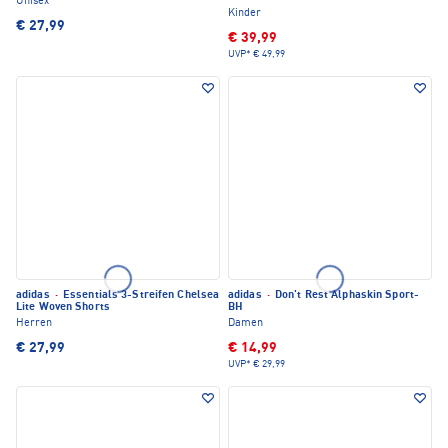
Unisex
Kinder
€ 27,99
€ 39,99
UVP*
€ 49,99
adidas
·
Essentials 3-Streifen Chelsea
adidas
·
Don't Rest Alphaskin Sport-
Lite Woven Shorts
BH
Herren
Damen
€ 27,99
€ 14,99
UVP*
€ 29,99