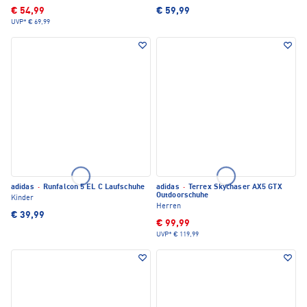
€ 54,99
€ 59,99
UVP*
€ 69,99
adidas
·
Runfalcon 5 EL C Laufschuhe
adidas
·
Terrex Skychaser AX5 GTX
Outdoorschuhe
Kinder
Herren
€ 39,99
€ 99,99
UVP*
€ 119,99