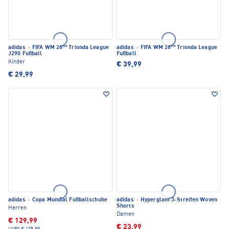
adidas
·
FIFA WM 26™ Trionda League
adidas
·
FIFA WM 26™ Trionda League
J290 Fußball
Fußball
Kinder
€ 39,99
€ 29,99
adidas
·
Copa Mundial Fußballschuhe
adidas
·
Hyperglam 3-Streifen Woven
Shorts
Herren
Damen
€ 129,99
€ 23,99