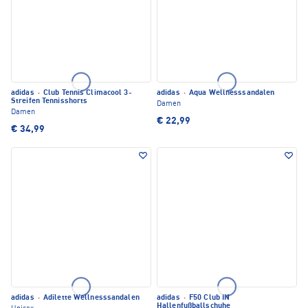
adidas
·
Club Tennis Climacool 3-
adidas
·
Aqua Wellnesssandalen
Streifen Tennisshorts
Damen
Damen
€ 22,99
€ 34,99
adidas
·
Adilette Wellnesssandalen
adidas
·
F50 Club IN
Hallenfußballschuhe