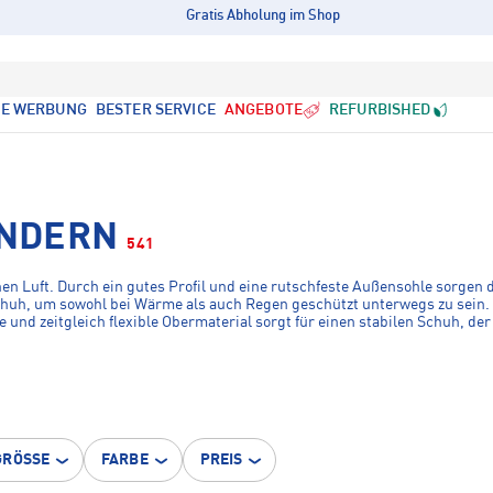
Gratis Abholung im Shop
LE WERBUNG
BESTER SERVICE
ANGEBOTE
REFURBISHED
NDERN
541
n Luft. Durch ein gutes Profil und eine rutschfeste Außensohle sorgen 
huh, um sowohl bei Wärme als auch Regen geschützt unterwegs zu sein. 
und zeitgleich flexible Obermaterial sorgt für einen stabilen Schuh, der
und
Kinder
von Top-Marken, in trendigen Designs und in modernen Farbe
GRÖSSE
FARBE
PREIS