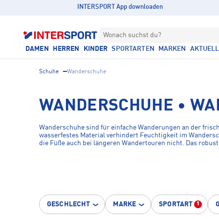
INTERSPORT App downloaden
Wonach suchst du?
DAMEN
HERREN
KINDER
SPORTARTEN
MARKEN
AKTUEL
Schuhe
Wanderschuhe
WANDERSCHUHE • WA
Wanderschuhe sind für einfache Wanderungen an der frische
wasserfestes Material verhindert Feuchtigkeit im Wandersc
die Füße auch bei längeren Wandertouren nicht. Das robuste 
INTERSPORT findest du Wanderschuhe für
Damen
,
Herren
GESCHLECHT
MARKE
SPORTART
1