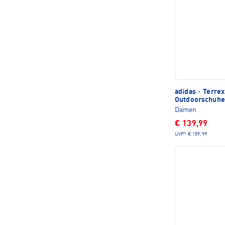
adidas
·
Terrex
Outdoorschuhe
Damen
€ 139,99
UVP*
€ 159,99