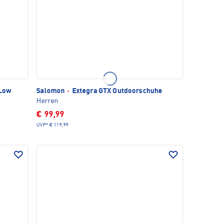
 Low
Salomon
·
Extegra GTX Outdoorschuhe
Herren
€ 99,99
UVP*
€ 119,99