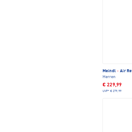
Meindl
·
Air Re
Herren
€ 229,99
UVP*
€ 279,99