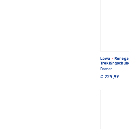
Lowa
·
Renegad
Trekkingschuh
Damen
€ 229,99