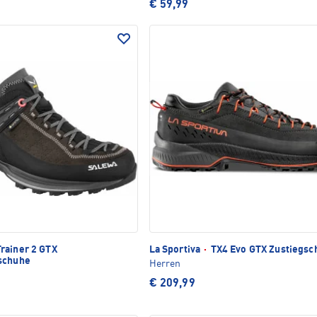
€ 59,99
rainer 2 GTX
La Sportiva
·
TX4 Evo GTX Zustiegsc
schuhe
Herren
€ 209,99