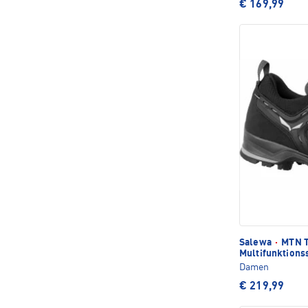
€ 169,99
Salewa
·
MTN T
Multifunktions
Damen
€ 219,99