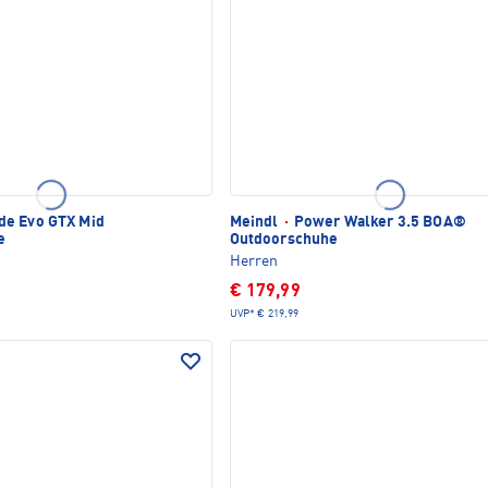
e Evo GTX Mid
Meindl
·
Power Walker 3.5 BOA®
e
Outdoorschuhe
Herren
€ 179,99
UVP*
€ 219,99