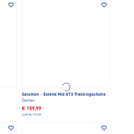
Salomon
·
Extend Mid GTX Trekkingschuhe
Damen
€ 159,99
UVP*
€ 179,99