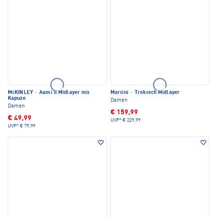
McKINLEY
·
Aami II Midlayer mit
Martini
·
Trektech Midlayer
Kapuze
Damen
Damen
€ 159,99
€ 49,99
UVP*
€ 229,99
UVP*
€ 79,99