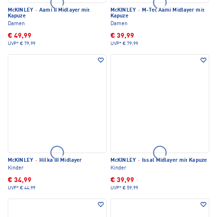
McKINLEY
·
Aami II Midlayer mit
McKINLEY
·
M-Tec Aami Midlayer mit
Kapuze
Kapuze
Damen
Damen
€ 49,99
€ 39,99
UVP*
€ 79,99
UVP*
€ 79,99
McKINLEY
·
Hilka III Midlayer
McKINLEY
·
Issal Midlayer mit Kapuze
Kinder
Kinder
€ 34,99
€ 39,99
UVP*
€ 44,99
UVP*
€ 59,99