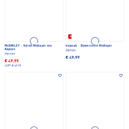
Neu
McKINLEY
·
Sylvin Midlayer mit
Icepeak
·
Bowersville Midlayer
Kapuze
Damen
Herren
€ 49,99
€ 49,99
UVP*
€ 69,99