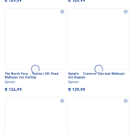
€ 149,99
€ 149,99
The North Face
·
Yumiori Off-Peak
Dynafit
·
Traverse Thermal Midlayer
Midlayer mit Halfzip
mit Kapuze
Damen
Damen
€ 124,99
€ 139,99