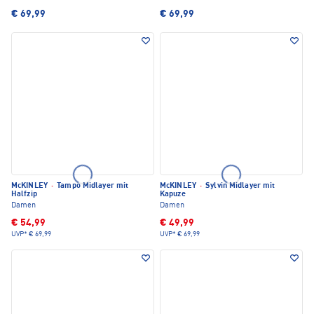
€ 69,99
€ 69,99
McKINLEY
·
Tampo Midlayer mit
McKINLEY
·
Sylvin Midlayer mit
Halfzip
Kapuze
Damen
Damen
€ 54,99
€ 49,99
UVP*
€ 69,99
UVP*
€ 69,99