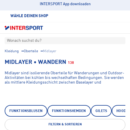
INTERSPORT App downloaden
WÄHLE DEINEN SHOP
Wonach suchst du?
Kleidung
Oberteile
Midlayer
MIDLAYER • WANDERN
138
Midlayer sind isolierende Oberteile für Wanderungen und Outdoor-
Aktivitäten bei kühlen bis wechselhaften Bedingungen. Sie werden
als mittlere Kleidungsschicht zwischen Baselayer und
Wetterschutzjacke getragen und unterstützen das Körperklima
durch Wärmerückhalt sowie Feuchtigkeitsmanagement. Geeignet
für Tagestouren, alpine Wanderungen und mehrtägige
Trekkingeinsätze.
FUNKTIONSBLUSEN
FUNKTIONSHEMDEN
GILETS
HOODIE
FILTERN & SORTIEREN