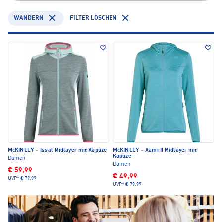
WANDERN
FILTER LÖSCHEN
McKINLEY
·
Issal Midlayer mit Kapuze
McKINLEY
·
Aami II Midlayer mit
Kapuze
Damen
Damen
€ 59,99
€ 49,99
UVP*
€ 79,99
UVP*
€ 79,99