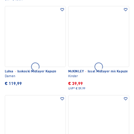
Luhta
·
Isokoski Midlayer Kapuze
McKINLEY
·
Issal Midlayer mit Kapuze
Damen
Kinder
€ 119,99
€ 39,99
UVP*
€ 59,99