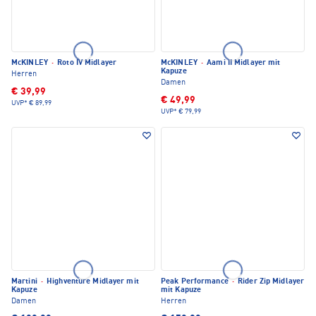
McKINLEY
·
Roto IV Midlayer
McKINLEY
·
Aami II Midlayer mit
Kapuze
Herren
Damen
€ 39,99
€ 49,99
UVP*
€ 89,99
UVP*
€ 79,99
Martini
·
Highventure Midlayer mit
Peak Performance
·
Rider Zip Midlayer
Kapuze
mit Kapuze
Damen
Herren