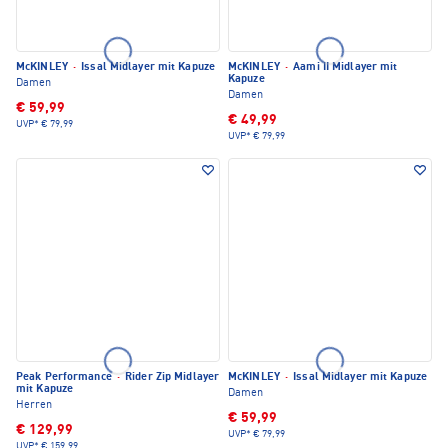
McKINLEY
·
Issal Midlayer mit Kapuze
McKINLEY
·
Aami II Midlayer mit
Kapuze
Damen
Damen
€ 59,99
€ 49,99
UVP*
€ 79,99
UVP*
€ 79,99
Peak Performance
·
Rider Zip Midlayer
McKINLEY
·
Issal Midlayer mit Kapuze
mit Kapuze
Damen
Herren
€ 59,99
€ 129,99
UVP*
€ 79,99
UVP*
€ 159,99