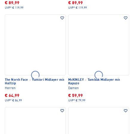
€ 89,99
€ 89,99
UVP*
€ 119,99
UVP*
€ 119,99
The North Face
·
Yumiori Midlayer mit
McKINLEY
·
Tambuk Midlayer mit
Halfzip
Kapuze
Herren
Damen
€ 64,99
€ 59,99
UVP*
€ 84,99
UVP*
€ 79,99