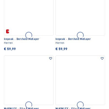
Neu
Icepeak
·
Berthold Midlayer
Icepeak
·
Berthold Midlayer
Herren
Herren
€ 59,99
€ 59,99
McKINLEY
·
Ello II Midlayer
McKINLEY
·
Ello II Midlayer