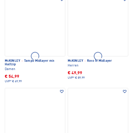
McKINLEY
·
Tampo Midlayer mit
McKINLEY
·
Roto IV Midlayer
Halfzip
Herren
Damen
€ 49,99
€ 54,99
UVP*
€ 89,99
UVP*
€ 69,99