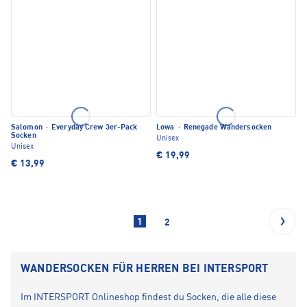
Salomon
·
Everyday Crew 3er-Pack
Lowa
·
Renegade Wandersocken
Socken
Unisex
Unisex
€ 19,99
€ 13,99
1
2
WANDERSOCKEN FÜR HERREN BEI INTERSPORT
Im INTERSPORT Onlineshop findest du Socken, die alle diese