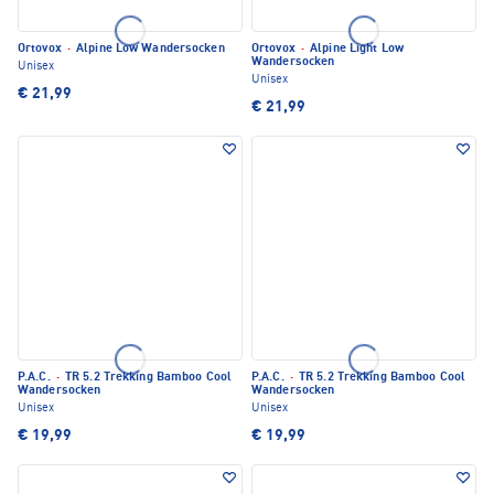
Ortovox
·
Alpine Low Wandersocken
Ortovox
·
Alpine Light Low
Wandersocken
Unisex
Unisex
€ 21,99
€ 21,99
P.A.C.
·
TR 5.2 Trekking Bamboo Cool
P.A.C.
·
TR 5.2 Trekking Bamboo Cool
Wandersocken
Wandersocken
Unisex
Unisex
€ 19,99
€ 19,99