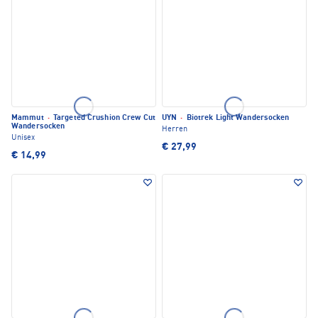
Mammut
·
Targeted Crushion Crew Cut
UYN
·
Biotrek Light Wandersocken
Wandersocken
Herren
Unisex
€ 27,99
€ 14,99