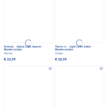
Ortovox
·
Alpine Light Quarter
Therm-ic
·
Light Linen Ankle
Wandersocken
Wandersocken
Herren
Unisex
€ 23,99
€ 20,99