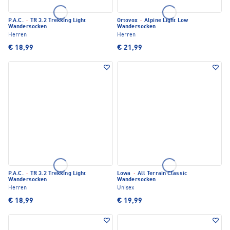
P.A.C.
·
TR 3.2 Trekking Light
Ortovox
·
Alpine Light Low
Wandersocken
Wandersocken
Herren
Herren
€ 18,99
€ 21,99
P.A.C.
·
TR 3.2 Trekking Light
Lowa
·
All Terrain Classic
Wandersocken
Wandersocken
Herren
Unisex
€ 18,99
€ 19,99