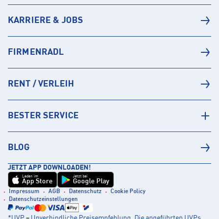
KARRIERE & JOBS
FIRMENRADL
RENT / VERLEIH
BESTER SERVICE
BLOG
JETZT APP DOWNLOADEN!
Laden im
Jetzt bei
App Store
Google Play
Impressum
AGB
Datenschutz
Cookie Policy
Datenschutzeinstellungen
*UVP = Unverbindliche Preisempfehlung. Die angeführten UVPs