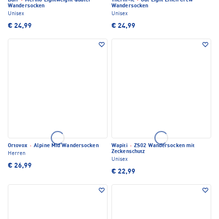
Buff
·
Merino Lightweight Quater
Therm-ic
·
Out Light Linen Crew
Wandersocken
Wandersocken
Unisex
Unisex
€ 24,99
€ 24,99
Ortovox
·
Alpine Mid Wandersocken
Wapiti
·
ZS02 Wandersocken mit
Zeckenschutz
Herren
Unisex
€ 26,99
€ 22,99