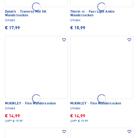
Dynafit
·
Traverse Mid SK
Therm-ic
·
Fast Light Ankle
Wandersocken
Wandersocken
Unisex
Unisex
€ 17,99
€ 15,99
McKINLEY
·
Finn Wandersocken
McKINLEY
·
Finn Wandersocken
Unisex
Unisex
€ 14,99
€ 14,99
UVP*
€ 19,99
UVP*
€ 19,99