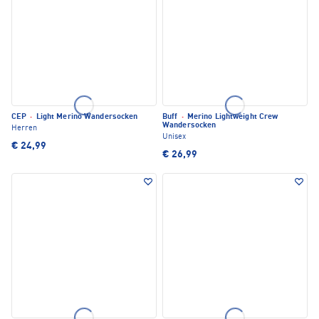
CEP
·
Light Merino Wandersocken
Buff
·
Merino Lightweight Crew
Wandersocken
Herren
Unisex
€ 24,99
€ 26,99