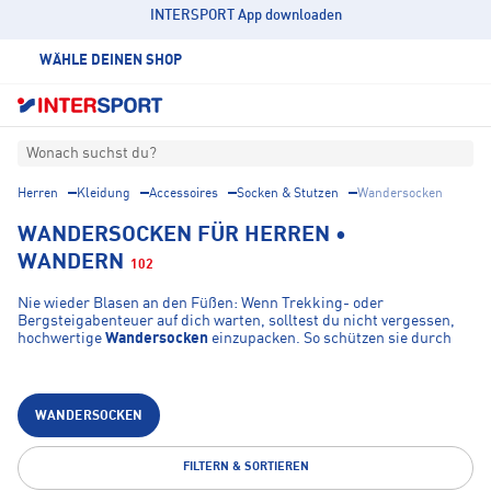
INTERSPORT App downloaden
WÄHLE DEINEN SHOP
Wonach suchst du?
Herren
Kleidung
Accessoires
Socken & Stutzen
Wandersocken
WANDERSOCKEN FÜR HERREN •
WANDERN
102
Nie wieder Blasen an den Füßen: Wenn Trekking- oder
Bergsteigabenteuer auf dich warten, solltest du nicht vergessen,
hochwertige
Wandersocken
einzupacken. So schützen sie durch
eine durchdachte Passform vor Blasenbildung und sorgen
gleichzeitig für mehr Sicherheit durch Anti-Rutsch-Technologien.
Genau so wichtig sind natürlich atmungsaktive und
feuchtigkeitsableitende Eigenschaften bei Wandersocken – damit
WANDERSOCKEN
deine Füße immer kühl und trocken bleiben. So sorgen offenporig
gestrickte Meshzonen für eine angenehme Kühlung, während
Kanäle aus Funktionsfasern in der Sohle einen optimalen
FILTERN & SORTIEREN
Feuchtigkeitstransport bieten. Je nachdem was du für Wander-,