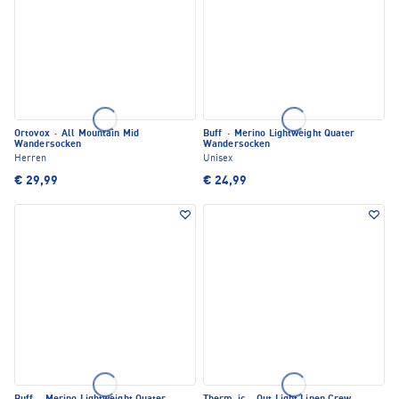
Ortovox
·
All Mountain Mid
Buff
·
Merino Lightweight Quater
Wandersocken
Wandersocken
Herren
Unisex
€ 29,99
€ 24,99