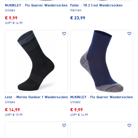
McKINLEY
·
Flo Quarter Wandersocken
Falke
·
TK 2 Cool Wandersocken
Unisex
Herren
€ 9,99
€ 23,99
UVP*
€ 14,99
Lenz
·
Merino Outdoor 1 Wandersocken
McKINLEY
·
Flo Quarter Wandersocken
Unisex
Unisex
€ 14,99
€ 9,99
UVP*
€ 19,99
UVP*
€ 14,99