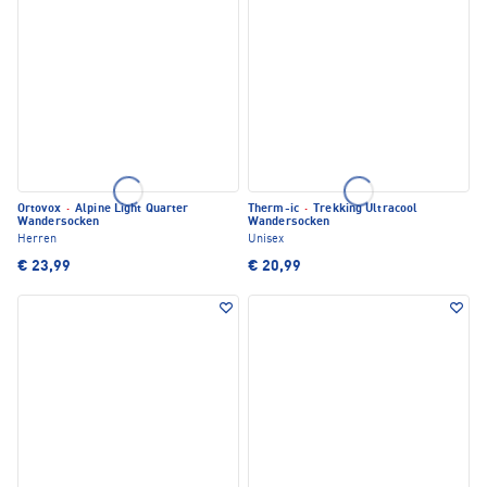
Ortovox
·
Alpine Light Quarter
Therm-ic
·
Trekking Ultracool
Wandersocken
Wandersocken
Herren
Unisex
€ 23,99
€ 20,99