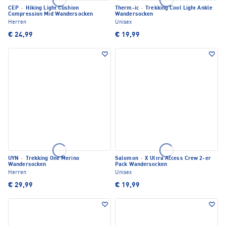
CEP
·
Hiking Light Cushion
Therm-ic
·
Trekking Cool Light Ankle
Compression Mid Wandersocken
Wandersocken
Herren
Unisex
€ 24,99
€ 19,99
UYN
·
Trekking One Merino
Salomon
·
X Ultra Access Crew 2-er
Wandersocken
Pack Wandersocken
Herren
Unisex
€ 29,99
€ 19,99