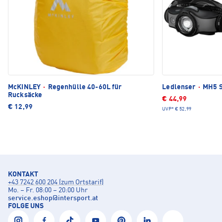
McKINLEY
·
Regenhülle 40-60L für
Ledlenser
·
MH5 S
Rucksäcke
€ 44,99
€ 12,99
UVP*
€ 52,99
KONTAKT
+43 7242 600 204 (zum Ortstarif)
Mo. – Fr. 08:00 – 20:00 Uhr
service.eshop
@
intersport.at
FOLGE UNS