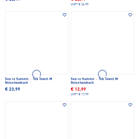
UVP*
€ 26,99
Sea to Summit
·
Tek Towel M
Sea to Summit
·
Tek Towel M
Reisehandtuch
Reisehandtuch
€ 23,99
€ 12,99
UVP*
€ 17,99