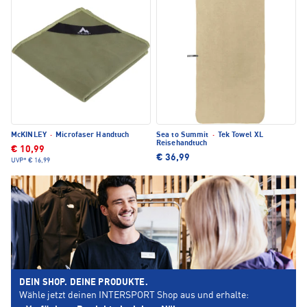
McKINLEY
·
Microfaser Handtuch
Sea to Summit
·
Tek Towel XL
Reisehandtuch
€ 10,99
€ 36,99
UVP*
€ 16,99
DEIN SHOP. DEINE PRODUKTE.
Wähle jetzt deinen INTERSPORT Shop aus und erhalte: