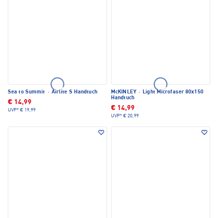
Sea to Summit
·
Airlite S Handtuch
McKINLEY
·
Light Microfaser 80x150
Handtuch
€ 14,99
€ 14,99
UVP*
€ 19,99
UVP*
€ 20,99