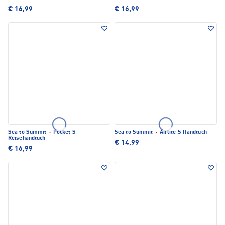
€ 16,99
€ 16,99
Sea to Summit
·
Pocket S
Sea to Summit
·
Airlite S Handtuch
Reisehandtuch
€ 14,99
€ 16,99