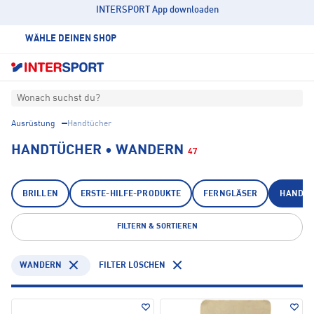
INTERSPORT App downloaden
WÄHLE DEINEN SHOP
Wonach suchst du?
Ausrüstung
Handtücher
HANDTÜCHER • WANDERN
47
BRILLEN
ERSTE-HILFE-PRODUKTE
FERNGLÄSER
HANDTÜ
FILTERN & SORTIEREN
WANDERN
FILTER LÖSCHEN