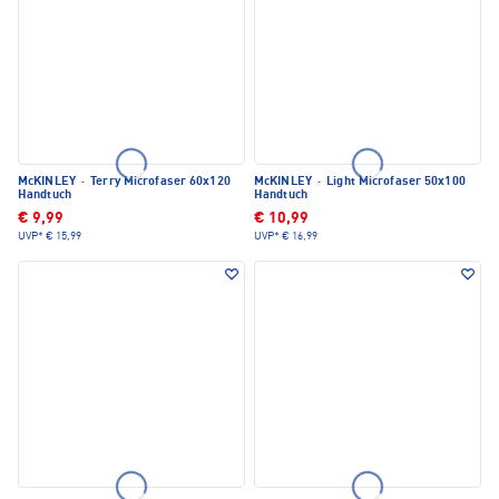
McKINLEY
·
Terry Microfaser 60x120
McKINLEY
·
Light Microfaser 50x100
Handtuch
Handtuch
€ 9,99
€ 10,99
UVP*
€ 15,99
UVP*
€ 16,99