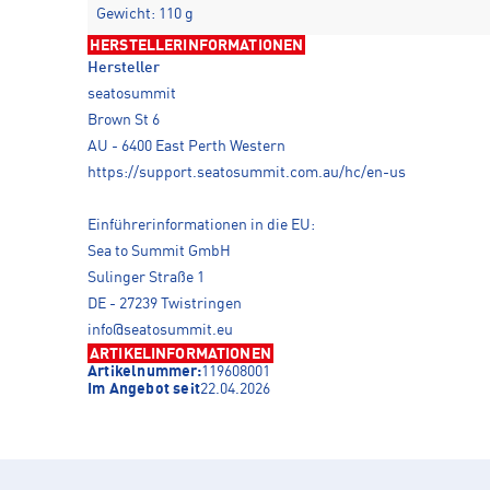
Gewicht: 110 g
HERSTELLERINFORMATIONEN
Hersteller
seatosummit
Brown St 6
AU - 6400 East Perth Western
https://support.seatosummit.com.au/hc/en-us
Einführerinformationen in die EU:
Sea to Summit GmbH
Sulinger Straße 1
DE - 27239 Twistringen
info@seatosummit.eu
ARTIKELINFORMATIONEN
Artikelnummer:
119608001
Im Angebot seit
22.04.2026