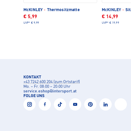
McKINLEY
·
Thermositzmatte
McKINLEY
·
Sit
€ 5,99
€ 14,99
UVP*
€ 9,99
UVP*
€ 19,99
KONTAKT
+43 7242 600 204 (zum Ortstarif)
Mo. – Fr. 08:00 – 20:00 Uhr
service.eshop
@
intersport.at
FOLGE UNS