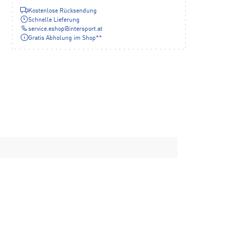
Kostenlose Rücksendung
Schnelle Lieferung
service.eshop
@
intersport.at
Gratis Abholung im Shop**