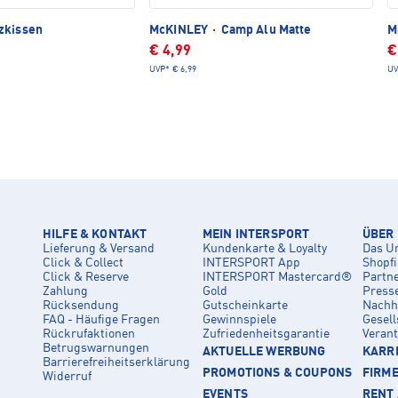
zkissen
McKINLEY
·
Camp Alu Matte
M
€ 4,99
€
UVP*
€ 6,99
UV
HILFE & KONTAKT
MEIN INTERSPORT
ÜBER
Lieferung & Versand
Kundenkarte & Loyalty
Das U
Click & Collect
INTERSPORT App
Shopf
Click & Reserve
INTERSPORT Mastercard®
Partn
Zahlung
Gold
Press
Rücksendung
Gutscheinkarte
Nachha
FAQ - Häufige Fragen
Gewinnspiele
Gesell
Rückrufaktionen
Zufriedenheitsgarantie
Veran
Betrugswarnungen
AKTUELLE WERBUNG
KARRI
Barrierefreiheitserklärung
PROMOTIONS & COUPONS
FIRM
Widerruf
EVENTS
RENT 