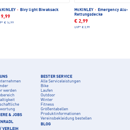
cKINLEY
·
Bivy light Biwaksack
McKINLEY
·
Emergency Alu-
Rettungsdecke
 9,99
€ 2,99
P*
€ 14,99
UVP*
€ 3,99
 UNS
BESTER SERVICE
nternehmen
Alle Serviceleistungen
inder
Bike
er werden
Laufen
ebereich
Outdoor
ltigkeit
Winter
schaftliche
Fitness
twortung
Größentabellen
Produktinformationen
ERE & JOBS
Vereinsbekleidung bestellen
ENRADL
BLOG
/ VERLEIH