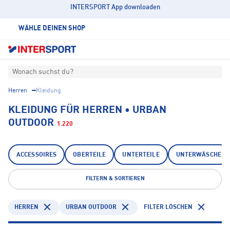
INTERSPORT App downloaden
WÄHLE DEINEN SHOP
Wonach suchst du?
Herren
Kleidung
KLEIDUNG FÜR HERREN • URBAN
OUTDOOR
1.220
ACCESSOIRES
OBERTEILE
UNTERTEILE
UNTERWÄSCHE
FILTERN & SORTIEREN
HERREN
URBAN OUTDOOR
FILTER LÖSCHEN