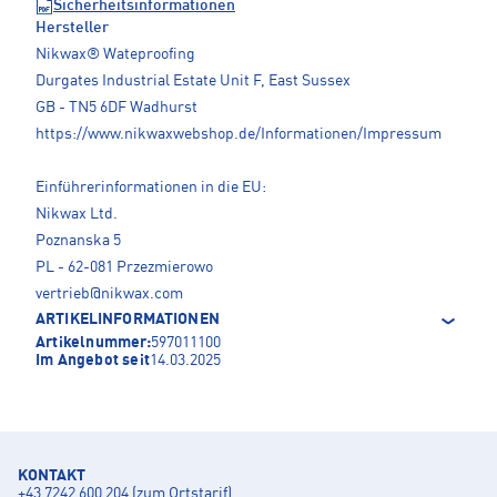
Sicherheitsinformationen
Hersteller
Nikwax® Wateproofing
Durgates Industrial Estate Unit F, East Sussex
GB - TN5 6DF Wadhurst
https://www.nikwaxwebshop.de/Informationen/Impressum
Einführerinformationen in die EU:
Nikwax Ltd.
Poznanska 5
PL - 62-081 Przezmierowo
vertrieb@nikwax.com
ARTIKELINFORMATIONEN
Artikelnummer:
597011100
Im Angebot seit
14.03.2025
KONTAKT
+43 7242 600 204 (zum Ortstarif)