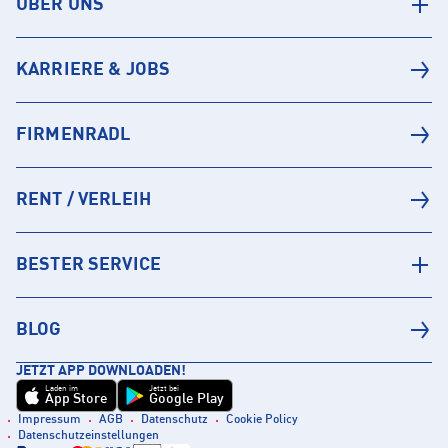
ÜBER UNS
KARRIERE & JOBS
FIRMENRADL
RENT / VERLEIH
BESTER SERVICE
BLOG
JETZT APP DOWNLOADEN!
Laden im
Jetzt bei
App Store
Google Play
Impressum
AGB
Datenschutz
Cookie Policy
Datenschutzeinstellungen