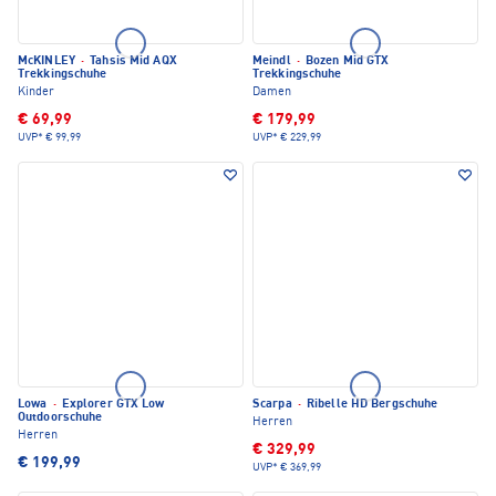
McKINLEY
·
Tahsis Mid AQX
Meindl
·
Bozen Mid GTX
Trekkingschuhe
Trekkingschuhe
Kinder
Damen
€ 69,99
€ 179,99
UVP*
€ 99,99
UVP*
€ 229,99
Lowa
·
Explorer GTX Low
Scarpa
·
Ribelle HD Bergschuhe
Outdoorschuhe
Herren
Herren
€ 329,99
€ 199,99
UVP*
€ 369,99