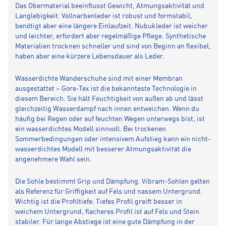
Das Obermaterial beeinflusst Gewicht, Atmungsaktivität und
Langlebigkeit. Vollnarbenleder ist robust und formstabil,
benötigt aber eine längere Einlaufzeit. Nubukleder ist weicher
und leichter, erfordert aber regelmäßige Pflege. Synthetische
Materialien trocknen schneller und sind von Beginn an flexibel,
haben aber eine kürzere Lebensdauer als Leder.
Wasserdichte Wanderschuhe sind mit einer Membran
ausgestattet – Gore-Tex ist die bekannteste Technologie in
diesem Bereich. Sie hält Feuchtigkeit von außen ab und lässt
gleichzeitig Wasserdampf nach innen entweichen. Wenn du
häufig bei Regen oder auf feuchten Wegen unterwegs bist, ist
ein wasserdichtes Modell sinnvoll. Bei trockenen
Sommerbedingungen oder intensivem Aufstieg kann ein nicht-
wasserdichtes Modell mit besserer Atmungsaktivität die
angenehmere Wahl sein.
Die Sohle bestimmt Grip und Dämpfung. Vibram-Sohlen gelten
als Referenz für Griffigkeit auf Fels und nassem Untergrund.
Wichtig ist die Profiltiefe: Tiefes Profil greift besser in
weichem Untergrund, flacheres Profil ist auf Fels und Stein
stabiler. Für lange Abstiege ist eine gute Dämpfung in der