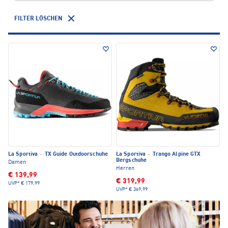
FILTER LÖSCHEN
La Sportiva
·
TX Guide Outdoorschuhe
La Sportiva
·
Trango Alpine GTX
Bergschuhe
Damen
Herren
€ 139,99
€ 319,99
UVP*
€ 179,99
UVP*
€ 369,99