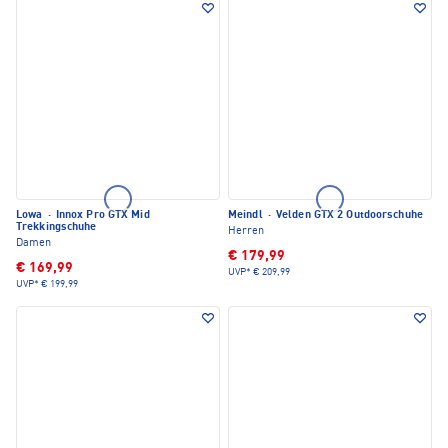
Lowa
·
Innox Pro GTX Mid
Meindl
·
Velden GTX 2 Outdoorschuhe
Trekkingschuhe
Herren
Damen
€ 179,99
€ 169,99
UVP*
€ 209,99
UVP*
€ 199,99