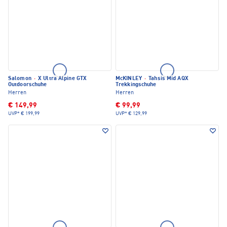
Salomon
·
X Ultra Alpine GTX
McKINLEY
·
Tahsis Mid AQX
Outdoorschuhe
Trekkingschuhe
Herren
Herren
€ 149,99
€ 99,99
UVP*
€ 199,99
UVP*
€ 129,99