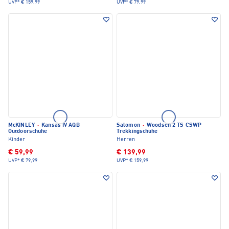
UVP*
€ 159,99
UVP*
€ 79,99
McKINLEY
·
Kansas IV AQB
Salomon
·
Woodsen 2 TS CSWP
Outdoorschuhe
Trekkingschuhe
Kinder
Herren
€ 59,99
€ 139,99
UVP*
€ 79,99
UVP*
€ 159,99