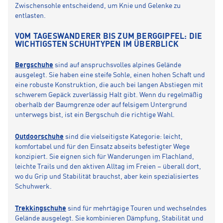
Zwischensohle entscheidend, um Knie und Gelenke zu
entlasten.
VOM TAGESWANDERER BIS ZUM BERGGIPFEL: DIE
WICHTIGSTEN SCHUHTYPEN IM ÜBERBLICK
Bergschuhe
sind auf anspruchsvolles alpines Gelände
ausgelegt. Sie haben eine steife Sohle, einen hohen Schaft und
eine robuste Konstruktion, die auch bei langen Abstiegen mit
schwerem Gepäck zuverlässig Halt gibt. Wenn du regelmäßig
oberhalb der Baumgrenze oder auf felsigem Untergrund
unterwegs bist, ist ein Bergschuh die richtige Wahl.
Outdoorschuhe
sind die vielseitigste Kategorie: leicht,
komfortabel und für den Einsatz abseits befestigter Wege
konzipiert. Sie eignen sich für Wanderungen im Flachland,
leichte Trails und den aktiven Alltag im Freien – überall dort,
wo du Grip und Stabilität brauchst, aber kein spezialisiertes
Schuhwerk.
Trekkingschuhe
sind für mehrtägige Touren und wechselndes
Gelände ausgelegt. Sie kombinieren Dämpfung, Stabilität und