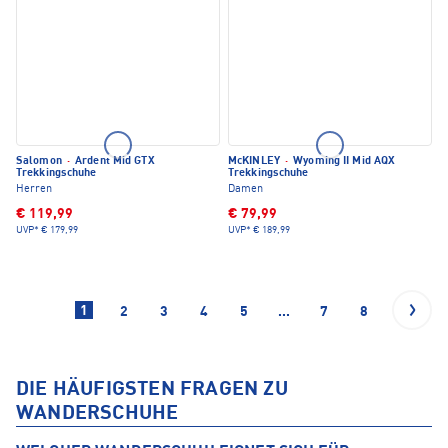
Salomon
·
Ardent Mid GTX
McKINLEY
·
Wyoming II Mid AQX
Trekkingschuhe
Trekkingschuhe
Herren
Damen
€ 119,99
€ 79,99
UVP*
€ 179,99
UVP*
€ 189,99
1
2
3
4
5
...
7
8
DIE HÄUFIGSTEN FRAGEN ZU
WANDERSCHUHE