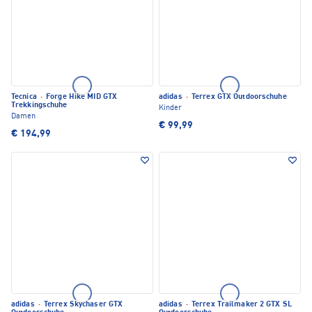
Tecnica
·
Forge Hike MID GTX
adidas
·
Terrex GTX Outdoorschuhe
Trekkingschuhe
Kinder
Damen
€ 99,99
€ 194,99
adidas
·
Terrex Skychaser GTX
adidas
·
Terrex Trailmaker 2 GTX SL