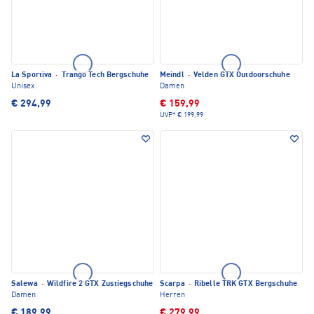
La Sportiva
·
Trango Tech Bergschuhe
Meindl
·
Velden GTX Outdoorschuhe
Unisex
Damen
€ 294,99
€ 159,99
UVP*
€ 199,99
Salewa
·
Wildfire 2 GTX Zustiegschuhe
Scarpa
·
Ribelle TRK GTX Bergschuhe
Damen
Herren
€ 189,99
€ 279,99