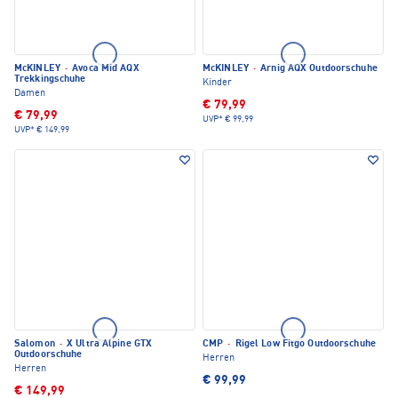
McKINLEY
·
Avoca Mid AQX
McKINLEY
·
Arnig AQX Outdoorschuhe
Trekkingschuhe
Kinder
Damen
€ 79,99
€ 79,99
UVP*
€ 99,99
UVP*
€ 149,99
Salomon
·
X Ultra Alpine GTX
CMP
·
Rigel Low Fitgo Outdoorschuhe
Outdoorschuhe
Herren
Herren
€ 99,99
€ 149,99