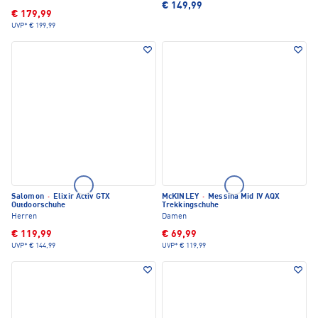
€ 149,99
€ 179,99
UVP*
€ 199,99
Salomon
·
Elixir Activ GTX
McKINLEY
·
Messina Mid IV AQX
Outdoorschuhe
Trekkingschuhe
Herren
Damen
€ 119,99
€ 69,99
UVP*
€ 144,99
UVP*
€ 119,99