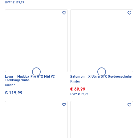
UVP*
€ 199,99
Lowa
·
Maddox Pro GTX Mid VC
Salomon
·
X Ultra GTX Outdoorschuhe
Trekkingschuhe
Kinder
Kinder
€ 69,99
€ 119,99
UVP*
€ 89,99