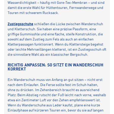
Wasserdichtigkeit – häufig mit Gore-Tex-Membran – und sind
damit die erste Wahl für Hüttentouren, Fernwanderwege und
Touren mit schwerem Rucksack.
Zustiegsschuhe
schließen die Lücke zwischen Wanderschuh
und Kletterschuh. Sie haben eine präzise Passform, eine
griffige Gummisohle und eine flache, steife Konstruktion, die
sowohl auf dem Zustieg zum Fels als auch an einfachen
Kletterpassagen funktioniert. Wenn du Klettersteige begehst
oder leichte Mehrseillängen kletterst, ist ein Zustiegsschuh oft
die sinnvollere Wahl als ein klassischer Bergschuh.
RICHTIG ANPASSEN: SO SITZT EIN WANDERSCHUH
KORREKT
Ein Wanderschuh muss von Anfang an gut sitzen – nicht erst
nach dem Einlaufen. Die Ferse sollte fest im Schuh halten,
ohne zu drücken. Im Zehenbereich braucht es ausreichend
Platz: Beim Abstieg rutscht der Fuß leicht nach vorne, weshalb
etwa ein Zentimeter Luft vor den Zehen empfehlenswert ist.
Wenn du Wanderschuhe aus Leder kaufst, plane eine kurze
Einlaufphase auf kürzeren Touren ein, bevor du sie auf langen