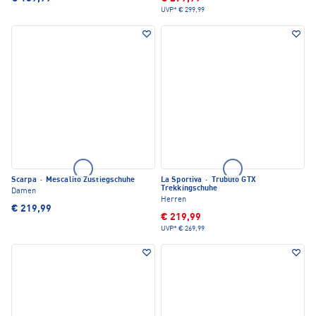
UVP*
€ 299,99
Scarpa
·
Mescalito Zustiegschuhe
La Sportiva
·
Trubuto GTX
Trekkingschuhe
Damen
Herren
€ 219,99
€ 219,99
UVP*
€ 269,99