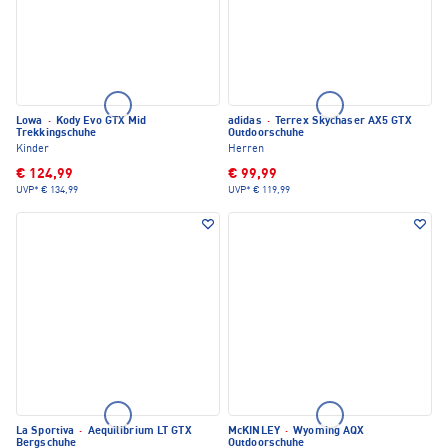
Lowa
·
Kody Evo GTX Mid
adidas
·
Terrex Skychaser AX5 GTX
Trekkingschuhe
Outdoorschuhe
Kinder
Herren
€ 124,99
€ 99,99
UVP*
€ 134,99
UVP*
€ 119,99
La Sportiva
·
Aequilibrium LT GTX
McKINLEY
·
Wyoming AQX
Bergschuhe
Outdoorschuhe