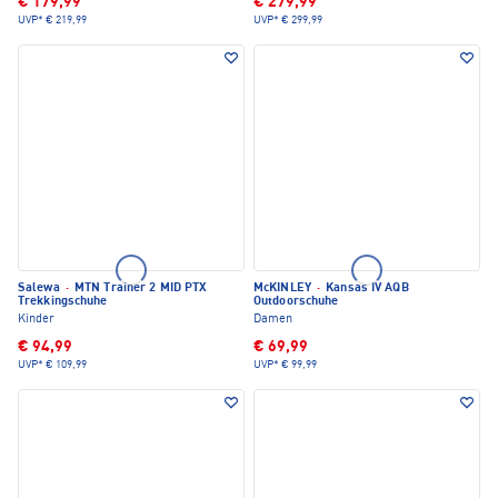
€ 179,99
€ 279,99
UVP*
€ 219,99
UVP*
€ 299,99
Salewa
·
MTN Trainer 2 MID PTX
McKINLEY
·
Kansas IV AQB
Trekkingschuhe
Outdoorschuhe
Kinder
Damen
€ 94,99
€ 69,99
UVP*
€ 109,99
UVP*
€ 99,99