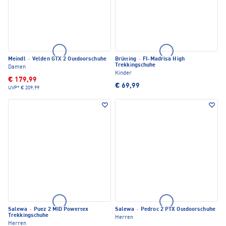
Meindl
·
Velden GTX 2 Outdoorschuhe
Brütting
·
FI-Madrisa High
Trekkingschuhe
Damen
Kinder
€ 179,99
€ 69,99
UVP*
€ 209,99
Salewa
·
Puez 2 MID Powertex
Salewa
·
Pedroc 2 PTX Outdoorschuhe
Trekkingschuhe
Herren
Herren