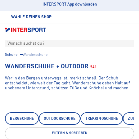
INTERSPORT App downloaden
WÄHLE DEINEN SHOP
Wonach suchst du?
Schuhe
Wanderschuhe
WANDERSCHUHE • OUTDOOR
541
Wer in den Bergen unterwegs ist, merkt schnell: Der Schuh
entscheidet, wie weit der Tag geht. Wanderschuhe geben Halt auf
unebenem Untergrund, schützen Füße und Knöchel und machen
den Unterschied zwischen einer entspannten Tour und
schmerzenden Beinen beim Abstieg. Bei INTERSPORT findest du
das passende Paar – für Damen, Herren und Kinder, vom leichten
Tageswanderschuh bis zur robusten Trekking-Option.
BERGSCHUHE
OUTDOORSCHUHE
TREKKINGSCHUHE
ZUST
FILTERN & SORTIEREN