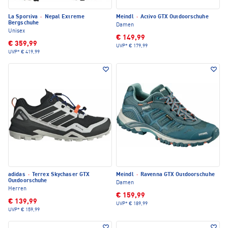
La Sportiva
·
Nepal Extreme
Meindl
·
Activo GTX Outdoorschuhe
Bergschuhe
Damen
Unisex
€ 149,99
€ 359,99
UVP*
€ 179,99
UVP*
€ 419,99
adidas
·
Terrex Skychaser GTX
Meindl
·
Ravenna GTX Outdoorschuhe
Outdoorschuhe
Damen
Herren
€ 159,99
€ 139,99
UVP*
€ 189,99
UVP*
€ 159,99