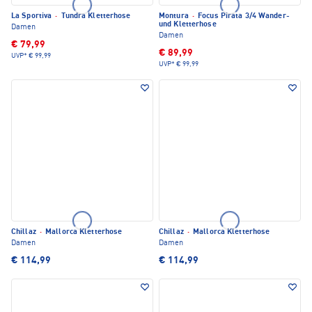
La Sportiva
·
Tundra Kletterhose
Montura
·
Focus Pirata 3/4 Wander-
und Kletterhose
Damen
Damen
€ 79,99
€ 89,99
UVP*
€ 99,99
UVP*
€ 99,99
Chillaz
·
Mallorca Kletterhose
Chillaz
·
Mallorca Kletterhose
Damen
Damen
€ 114,99
€ 114,99