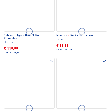
Salewa
·
Agner Orval 3 Dst
Montura
·
Rocky Kletterhose
Kletterhose
Herren
Herren
€ 99,99
€ 119,99
UVP*
€ 144,99
UVP*
€ 159,99