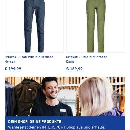
Ortovox
·
Trad Plus Kletterhose
Ortovox
·
Pala Kletterhose
Herren
Damen
€ 199,99
€ 189,99
DEIN SHOP. DEINE PRODUKTE.
Wähle jetzt deinen INTERSPORT Shop aus und erhalte: