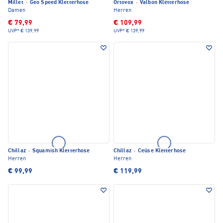
Millet
·
Geo Speed Kletterhose
Ortovox
·
Valbon Kletterhose
Damen
Herren
€ 79,99
€ 109,99
UVP*
€ 139,99
UVP*
€ 139,99
Chillaz
·
Squamish Kletterhose
Chillaz
·
Ceüse Kletterhose
Herren
Herren
€ 99,99
€ 119,99