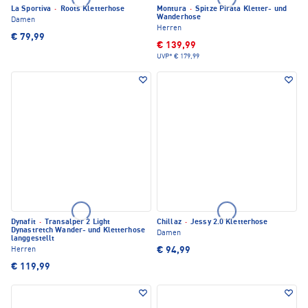
La Sportiva
·
Roots Kletterhose
Montura
·
Spitze Pirata Kletter- und
Wanderhose
Damen
Herren
€ 79,99
€ 139,99
UVP*
€ 179,99
Dynafit
·
Transalper 2 Light
Chillaz
·
Jessy 2.0 Kletterhose
Dynastretch Wander- und Kletterhose
Damen
langgestellt
€ 94,99
Herren
€ 119,99