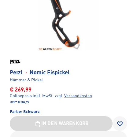
Petzl
·
Nomic Eispickel
Hämmer & Pickel
€ 269,99
Onlinepreis inkl. MwSt.
zzgl.
Versandkosten
UVP*
€ 284,99
Farbe:
Schwarz
IN DEN WARENKORB