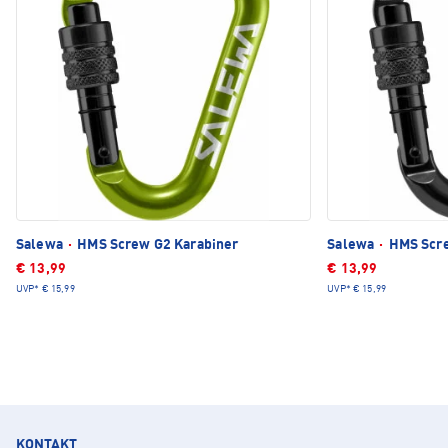
Salewa
·
HMS Screw G2 Karabiner
Salewa
·
HMS Scre
€ 13,99
€ 13,99
UVP*
€ 15,99
UVP*
€ 15,99
KONTAKT