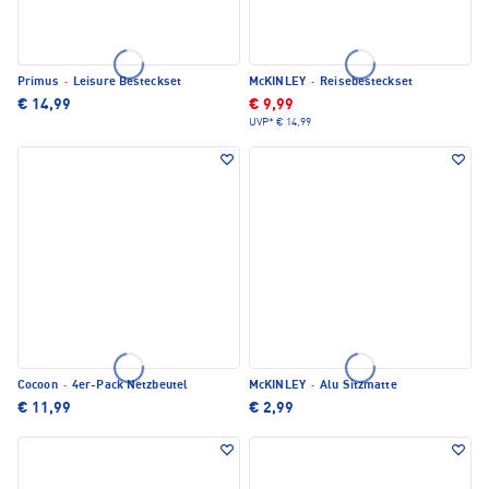
Primus
·
Leisure Besteckset
McKINLEY
·
Reisebesteckset
€ 14,99
€ 9,99
UVP*
€ 14,99
Cocoon
·
4er-Pack Netzbeutel
McKINLEY
·
Alu Sitzmatte
€ 11,99
€ 2,99