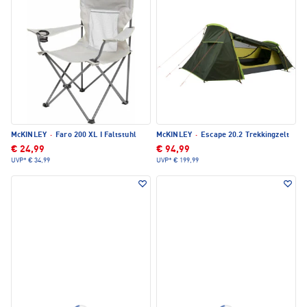
McKINLEY
·
Faro 200 XL I Faltstuhl
McKINLEY
·
Escape 20.2 Trekkingzelt
€ 24,99
€ 94,99
UVP*
€ 34,99
UVP*
€ 199,99