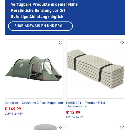
Verfügbare Produkte in deiner Nähe
Persönliche Beratung vor Ort
Sofortige Abholung möglich
SHOP AUSWÄHLEN UND PRODUKTE ANZEIGEN
Coleman
·
Coastline 3 Plus Kuppelzelt
McKINLEY
·
Trekker F 1.8
Thermomatte
€ 149,99
€ 12,99
UVP*
€ 219,99
UVP*
€ 24,99