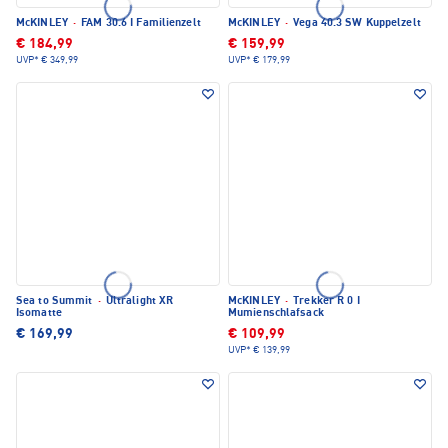
McKINLEY
·
FAM 30.6 I Familienzelt
McKINLEY
·
Vega 40.3 SW Kuppelzelt
€ 184,99
€ 159,99
UVP*
€ 349,99
UVP*
€ 179,99
Sea to Summit
·
Ultralight XR
McKINLEY
·
Trekker R 0 I
Isomatte
Mumienschlafsack
€ 169,99
€ 109,99
UVP*
€ 139,99