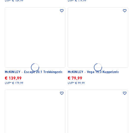
UVP*
€ 159,99
UVP*
€ 179,99
McKINLEY
·
Escape 20.1 Trekkingzelt
McKINLEY
·
Vega 15.3 Kuppelzelt
€ 139,99
€ 79,99
UVP*
€ 179,99
UVP*
€ 99,99