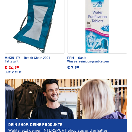
McKINLEY
·
Beach Chair 200 I
EPM
·
Oasis
Faltstuhl
Wasserreinigungstabletten
€ 24,99
€ 7,99
UVP*
€ 39,99
DEIN SHOP. DEINE PRODUKTE.
Wähle jetzt deinen INTERSPORT Shop aus und erhalte: