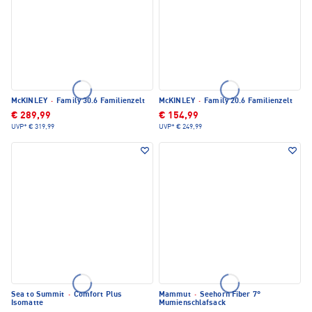
McKINLEY
·
Family 30.6 Familienzelt
McKINLEY
·
Family 20.6 Familienzelt
€ 289,99
€ 154,99
UVP*
€ 319,99
UVP*
€ 249,99
Sea to Summit
·
Comfort Plus
Mammut
·
Seehorn Fiber 7°
Isomatte
Mumienschlafsack