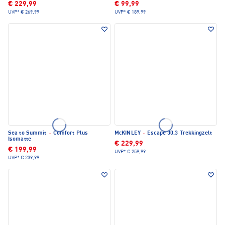
€ 229,99
€ 99,99
UVP*
€ 269,99
UVP*
€ 189,99
Sea to Summit
·
Comfort Plus
McKINLEY
·
Escape 30.3 Trekkingzelt
Isomatte
€ 229,99
€ 199,99
UVP*
€ 259,99
UVP*
€ 239,99