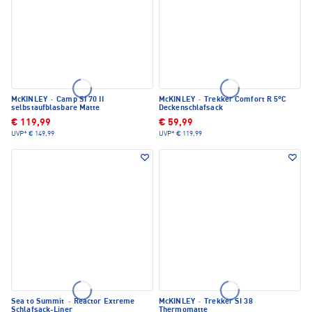
McKINLEY
·
Camp SI 70 II
McKINLEY
·
Trekker Comfort R 5°C
selbstaufblasbare Matte
Deckenschlafsack
€ 119,99
€ 59,99
UVP*
€ 149,99
UVP*
€ 119,99
Sea to Summit
·
Reactor Extreme
McKINLEY
·
Trekker SI 38
Schlafsack-Liner
Thermomatte