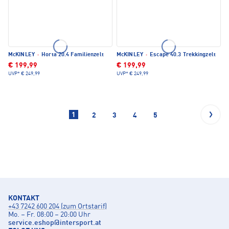
McKINLEY
·
Horta 20.4 Familienzelt
McKINLEY
·
Escape 40.3 Trekkingzelt
€ 199,99
€ 199,99
UVP*
€ 249,99
UVP*
€ 249,99
1
2
3
4
5
KONTAKT
+43 7242 600 204 (zum Ortstarif)
Mo. – Fr. 08:00 – 20:00 Uhr
service.eshop
@
intersport.at