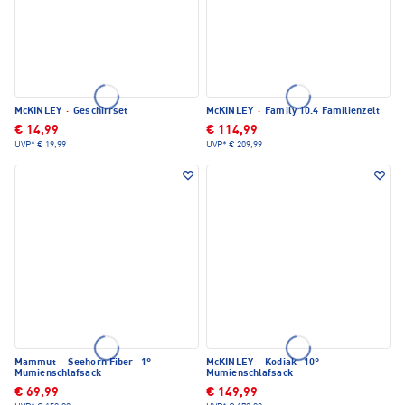
McKINLEY
·
Geschirrset
McKINLEY
·
Family 10.4 Familienzelt
€ 14,99
€ 114,99
UVP*
€ 19,99
UVP*
€ 209,99
Mammut
·
Seehorn Fiber -1°
McKINLEY
·
Kodiak -10°
Mumienschlafsack
Mumienschlafsack
€ 69,99
€ 149,99