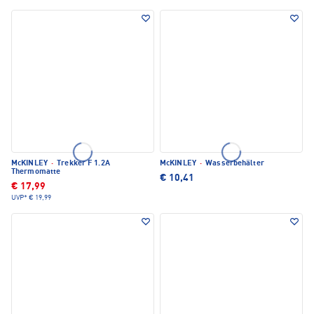
McKINLEY
·
Trekker F 1.2A
McKINLEY
·
Wasserbehälter
Thermomatte
€ 10,41
€ 17,99
UVP*
€ 19,99