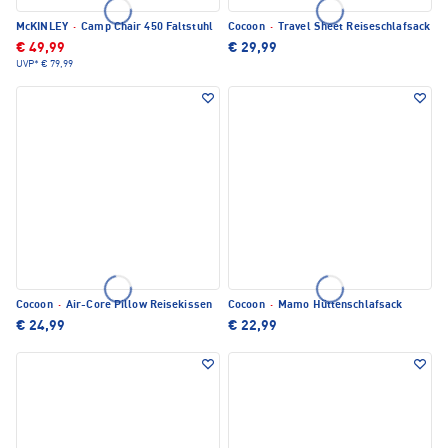
McKINLEY
·
Camp Chair 450 Faltstuhl
Cocoon
·
Travel Sheet Reiseschlafsack
€ 49,99
€ 29,99
UVP*
€ 79,99
Cocoon
·
Air-Core Pillow Reisekissen
Cocoon
·
Mamo Hüttenschlafsack
€ 24,99
€ 22,99