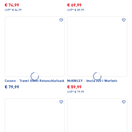
€ 74,99
€ 69,99
UVP*
€ 84,99
UVP*
€ 89,99
Cocoon
·
Travel Sheet Reiseschlafsack
McKINLEY
·
Imola 220 I Wurfzelt
€ 79,99
€ 59,99
UVP*
€ 79,99