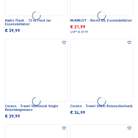
Hydro Flask
·
12 oz Food Jar
McKINLEY
·
Kettle SIL Essensbehälter
Essensbehälter
€ 21,99
€ 39,99
UVP*
€ 39,99
Cocoon
·
Travel Hammock Single
Cocoon
·
Travel Sheet Reiseschlafsack
Reisehängematte
€ 34,99
€ 39,99