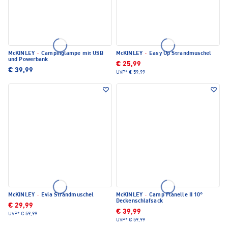
McKINLEY
·
Campinglampe mit USB
McKINLEY
·
Easy Up Strandmuschel
und Powerbank
€ 25,99
€ 39,99
UVP*
€ 59,99
McKINLEY
·
Evia Strandmuschel
McKINLEY
·
Camp Flanelle II 10°
Deckenschlafsack
€ 29,99
€ 39,99
UVP*
€ 59,99
UVP*
€ 59,99