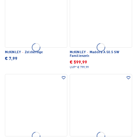
McKINLEY
·
Zeltheringe
McKINLEY
·
Madeira A 50.5 SW
Familienzelt
€ 7,99
€ 599,99
UVP*
€ 799,99