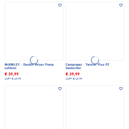
McKINLEY
·
Double Velour Pump
Campingaz
·
Twister Plus PZ
Luftbett
Gaskocher
€ 39,99
€ 39,99
UVP*
€ 49,99
UVP*
€ 49,99