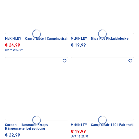
McKINLEY
·
Camp Table I Campingtisch
McKINLEY
·
Nisa Rug Picknickdecke
€ 24,99
€ 19,99
UVP*
€ 34,99
Cocoon
·
Hammock Straps
McKINLEY
·
Camp Chair 110 I Faltstuhl
Hängemattenbefestigung
€ 19,99
€ 22,99
UVP*
€ 29,99