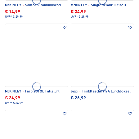
McKINLEY
·
Samoa Strandmuschel
McKINLEY
·
Single Velour Luftbett
€ 14,99
€ 24,99
UVP*
€ 29,99
UVP*
€ 29,99
McKINLEY
·
Faro 200 XL Faltstuhl
Sigg
·
Trinkflasche VIVA Lunchboxset
€ 24,99
€ 26,99
UVP*
€ 34,99