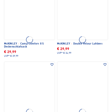
McKINLEY
·
Camp Comfort II 5
McKINLEY
·
Double Velour Luftbett
Deckenschlafsack
€ 29,99
€ 29,99
UVP*
€ 34,99
UVP*
€ 39,99