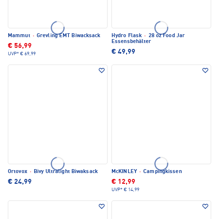
Mammut
·
Grevling EMT Biwacksack
Hydro Flask
·
28 oz Food Jar
Essensbehälter
€ 56,99
€ 49,99
UVP*
€ 69,99
Ortovox
·
Bivy Ultralight Biwaksack
McKINLEY
·
Campingkissen
€ 24,99
€ 12,99
UVP*
€ 14,99