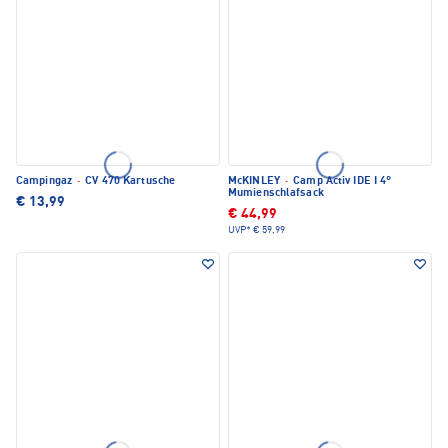
Campingaz
·
CV 470 Kartusche
McKINLEY
·
Camp Activ IDE I 4°
Mumienschlafsack
€ 13,99
€ 44,99
UVP*
€ 59,99