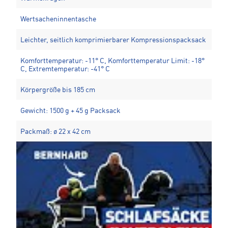
Wertsacheninnentasche
Leichter, seitlich komprimierbarer Kompressionspacksack
Komforttemperatur: -11° C, Komforttemperatur Limit: -18°
C, Extremtemperatur: -41° C
Körpergröße bis 185 cm
Gewicht: 1500 g + 45 g Packsack
Packmaß: ø 22 x 42 cm