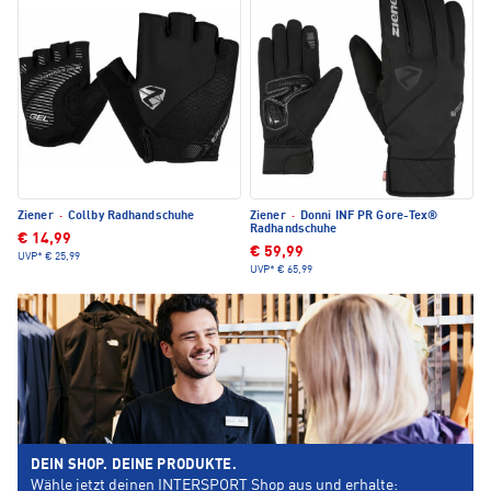
Ziener
·
Collby Radhandschuhe
Ziener
·
Donni INF PR Gore-Tex®
Radhandschuhe
€ 14,99
€ 59,99
UVP*
€ 25,99
UVP*
€ 65,99
DEIN SHOP. DEINE PRODUKTE.
Wähle jetzt deinen INTERSPORT Shop aus und erhalte: