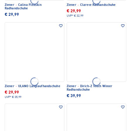
Ziener
·
Calina Flexskin
Ziener
·
Clarete Radhandschuhe
Radhandschuhe
€ 29,99
€ 29,99
UVP*
€ 32,99
Ziener
·
ULANO Langlaufhandschuhe
Ziener
·
Dirich-Z Touch Winter
Radhandschuhe
€ 29,99
€ 39,99
UVP*
€ 35,99