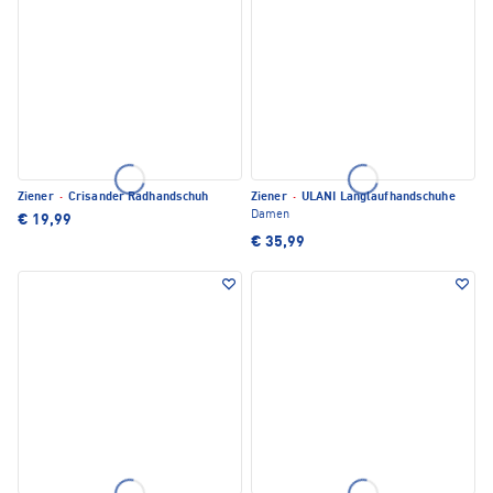
Ziener
·
Crisander Radhandschuh
Ziener
·
ULANI Langlaufhandschuhe
Damen
€ 19,99
€ 35,99