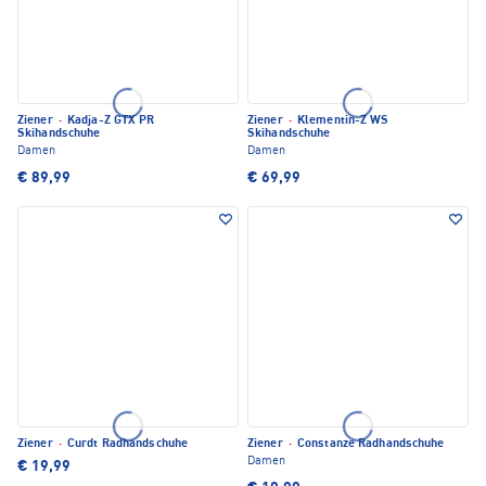
Ziener
·
Kadja-Z GTX PR
Ziener
·
Klementin-Z WS
Skihandschuhe
Skihandschuhe
Damen
Damen
€ 89,99
€ 69,99
Ziener
·
Curdt Radhandschuhe
Ziener
·
Constanze Radhandschuhe
Damen
€ 19,99