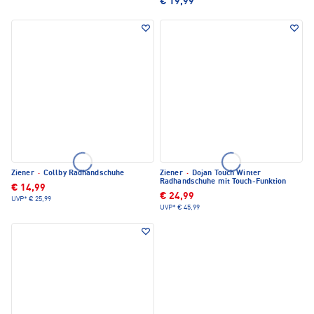
€ 19,99
Ziener
·
Collby Radhandschuhe
Ziener
·
Dojan Touch Winter
Radhandschuhe mit Touch-Funktion
€ 14,99
€ 24,99
UVP*
€ 25,99
UVP*
€ 45,99