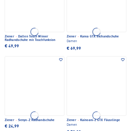
Ziener
·
Dallen Touch Winter
Ziener
·
Kanta GTX Skihandschuhe
Radhandschuhe mit Touchfunktion
Damen
€ 49,99
€ 69,99
Ziener
·
Senyo-Z Radhandschuhe
Ziener
·
Kainoani-Z GTX Fäustlinge
Damen
€ 24,99