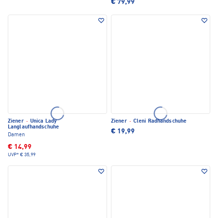
€ 79,99
Ziener
·
Unica Lady
Ziener
·
Cleni Radhandschuhe
Langlaufhandschuhe
€ 19,99
Damen
€ 14,99
UVP*
€ 35,99