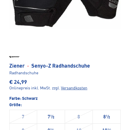
Ziener
·
Senyo-Z Radhandschuhe
Radhandschuhe
€ 24,99
Onlinepreis inkl. MwSt.
zzgl.
Versandkosten
Farbe:
Schwarz
Größe:
7
7½
8
8½