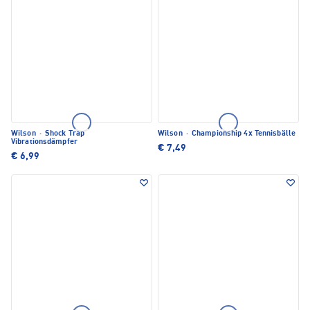
Wilson
·
Shock Trap
Wilson
·
Championship 4x Tennisbälle
Vibrationsdämpfer
€ 7,49
€ 6,99