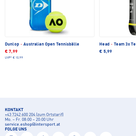
Dunlop
·
Australian Open Tennisbälle
Head
·
Team 3x Te
€ 7,99
€ 5,99
UVP*
€ 10,99
KONTAKT
+43 7242 600 204 (zum Ortstarif)
Mo. – Fr. 08:00 – 20:00 Uhr
service.eshop
@
intersport.at
FOLGE UNS