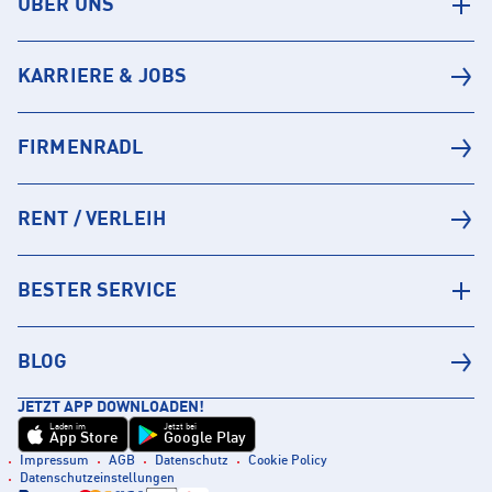
ÜBER UNS
KARRIERE & JOBS
FIRMENRADL
RENT / VERLEIH
BESTER SERVICE
BLOG
JETZT APP DOWNLOADEN!
Laden im
Jetzt bei
App Store
Google Play
Impressum
AGB
Datenschutz
Cookie Policy
Datenschutzeinstellungen