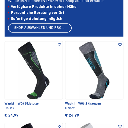
Wähle jetzt deinen INTERSPORT Shop aus und erhalte:
Verfügbare Produkte in deiner Nähe
Persönliche Beratung vor Ort
Sofortige Abholung möglich
SHOP AUSWÄHLEN UND PRODUKTE ANZEIGEN
Wapiti
·
W06 Skistutzen
Wapiti
·
W06 Skistutzen
Unisex
Unisex
€ 24,99
€ 24,99