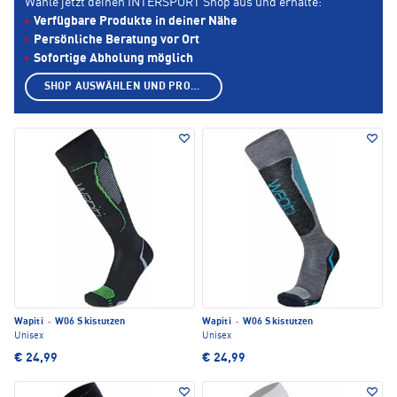
Wähle jetzt deinen INTERSPORT Shop aus und erhalte:
Verfügbare Produkte in deiner Nähe
Persönliche Beratung vor Ort
Sofortige Abholung möglich
SHOP AUSWÄHLEN UND PRODUKTE ANZEIGEN
Wapiti
·
W06 Skistutzen
Wapiti
·
W06 Skistutzen
Unisex
Unisex
€ 24,99
€ 24,99