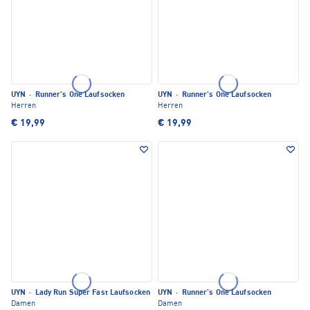
UYN
·
Runner's One Laufsocken
UYN
·
Runner's One Laufsocken
Herren
Herren
€ 19,99
€ 19,99
UYN
·
Lady Run Super Fast Laufsocken
UYN
·
Runner's One Laufsocken
Damen
Damen