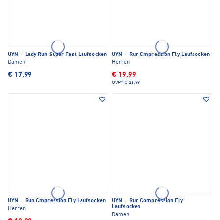
UYN
·
Lady Run Super Fast Laufsocken
UYN
·
Run Cmpression Fly Laufsocken
Damen
Herren
€ 17,99
€ 19,99
UVP*
€ 26,99
UYN
·
Run Cmpression Fly Laufsocken
UYN
·
Run Compression Fly
Laufsocken
Herren
Damen