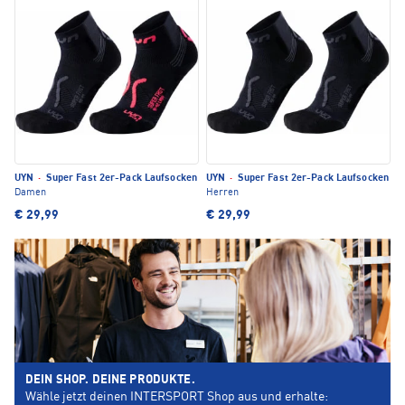
UYN
·
Super Fast 2er-Pack Laufsocken
UYN
·
Super Fast 2er-Pack Laufsocken
Damen
Herren
€ 29,99
€ 29,99
DEIN SHOP. DEINE PRODUKTE.
Wähle jetzt deinen INTERSPORT Shop aus und erhalte: