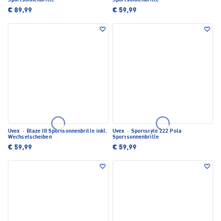
Sportsonnenbrille
Sportsonnenbrille
€ 89,99
€ 59,99
Uvex
·
Blaze III Sportsonnenbrille inkl.
Uvex
·
Sportstyle 222 Pola
Wechselscheiben
Sportsonnenbrille
€ 59,99
€ 59,99