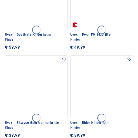
Neu
Uvex
·
Oyo Style Kinderhelm
Uvex
·
Pwdr FM Skibrille
Kinder
Kinder
€ 59,99
€ 49,99
Uvex
·
Skyryse Sportsonnenbrille
Uvex
·
Rider Kinderhelm
Kinder
Kinder
€ 39,99
€ 39,99