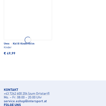
Uvex
·
Kid III Kinderhelm
Kinder
€ 49,99
KONTAKT
+43 7242 600 204 (zum Ortstarif)
Mo. – Fr. 08:00 – 20:00 Uhr
service.eshop
@
intersport.at
FOLGE UNS